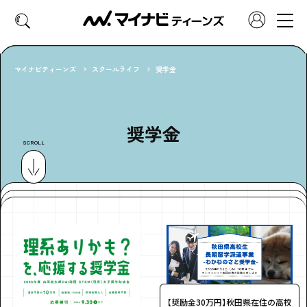
マイナビティーンズ
スクールライフ
奨学金
CATEGORY
好きなカテゴリーから見る
奨学金
SCROLL
ファッション
ヘア・メイク
トレンド
スクールライフ
推し活
グルメ
エンタメ
診断
特集・連載
社会体験
【奨励金30万円】秋田県在住の高校