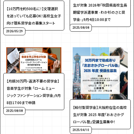
生が対象 2026年「秋田県高校生長
アンケート
プレゼント
【10万円を約500名に！】文理選択
期留学派遣事業 -わか杉のさと奨
を迷っていても応募OK！高校生女子
学金-」9月4日10:00まで
向け理系奨学金の募集スタート
2025/08/08
2026/05/29
ティーンのうちにしかできない特別な体験を！
ガクラボ
への登録はこちら
【月額30万円・返済不要の奨学金】
音楽学生が対象 「ローム ミュー
ジック ファンデーション奨学金」9月
8日17:00まで申請
【給付型奨学金】大阪府在住の高校
2025/08/08
生が対象 2025 年度「おおさかグ
ローバル塾」受講生募集中！
2025/04/10