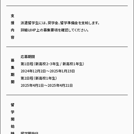
支
援
派遣留学生には、奨学金、留学準備金を支給します。
内
詳細はHP上の募集要項を確認してください。
容
応募期間
募
第1日程（新高校2・3年生 / 新高校1年生）
集
2024年12月2日～2025年1月23日
期
第2日程（新高校1年生）
間
2025年4月1日～2025年4月21日
留
学
開
始
時
留学開始日