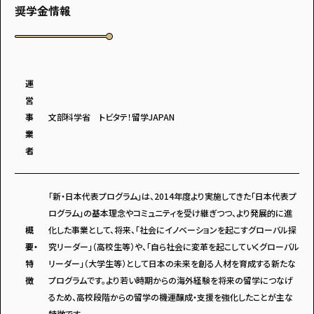
奨学金情報
アンケートに
運
答えて
営
事
文部科学省 トビタテ！留学JAPAN
業
者
イベントに参加しよう！
「新・日本代表プログラム」は、2014年度より実施してきた「日本代表プ
ログラム」の基本理念やコミュニティを受け継ぎつつ、より発展的に進
概
化した事業として、将来、「社会にイノベーションを起こすグローバル探
要・
究リーダー」（高校生等）や、「自ら社会に変革を起こしていくグローバル
特
リーダー」（大学生等）として日本の未来を創る人材を育成する新たな
徴
プログラムです。より若い時期からの海外経験を将来の留学につなげ
るため、高校段階からの留学の機運醸成・支援を強化したことが主な
・マイナビティーンズについて
・利用規約
特徴です。