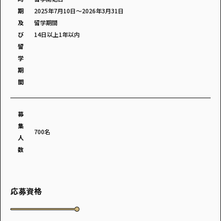
期
2025年7月10日～2026年3月31日
及
留学期間
び
14日以上1年以内
留
学
期
間
募
集
700名
人
数
応募資格