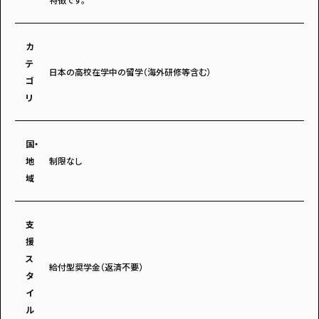
・個人情報について
・お問い合わせ
・読者プレゼント
・広告掲載のお問い合わせ
カ
テ
日本の高校在学中の留学（海外研修等含む）
ゴ
リ
国・
地
制限なし
域
支
援
ス
給付型奨学金（返済不要）
タ
イ
ル