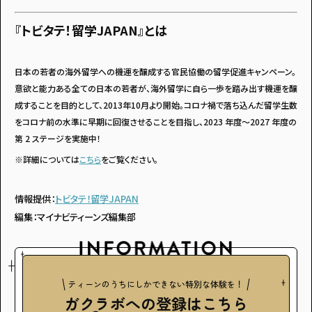
『トビタテ！留学JAPAN』とは
日本の若者の海外留学への機運を醸成する官民協働の留学促進キャンペーン。
意欲と能力ある全ての日本の若者が、海外留学に自ら一歩を踏み出す機運を醸
成することを目的として、2013年10月より開始。コロナ禍で落ち込んだ留学生数
をコロナ前の水準に早期に回復させることを目指し、2023 年度〜2027 年度の
第 2 ステージを実施中！
※詳細については
こちら
をご覧ください。
情報提供：
トビタテ！留学JAPAN
編集：マイナビティーンズ編集部
ティーンのうちにしかできない特別な体験を！
ガクラボ
への登録はこちら