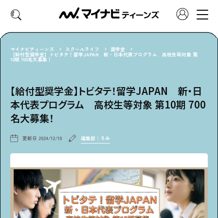
マイナビティーンズ
スクールライフ
奨学金
【給付型奨学金】トビタテ！留学JAPAN 新・日本代表プログラム 高校生等対象 第
10期 700名大募集！
CATEGORY
好きなカテゴリーから見る
【給付型奨学金】トビタテ！留学JAPAN 新・日
本代表プログラム 高校生等対象 第10期 700
ファッション
ヘア・メイク
名大募集！
トレンド
スクールライフ
更新日
2024/12/10
編集部：ろみ
推し活
グルメ
エンタメ
診断
特集・連載
社会体験