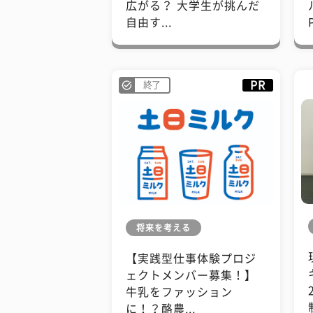
広がる？ 大学生が挑んだ
自由す...
PR
終了
将来を考える
【実践型仕事体験プロジ
ェクトメンバー募集！】
牛乳をファッション
に！？酪農...