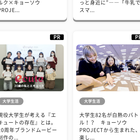
ルク×キョーソウ
っと身近に”――「牛乳
PROJE...
スマ...
PR
P
大学生活
大学生活
現役大学生が考える『エ
大学生82名が白熱のバト
キュートの存在』とは。
ル！？ キョーソウ
20周年ブランドムービー
PROJECTから生まれた
制作の...
楽し...