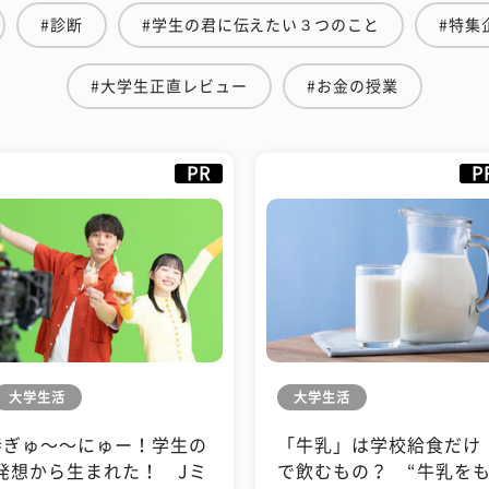
#診断
#学生の君に伝えたい３つのこと
#特集
#大学生正直レビュー
#お金の授業
PR
P
大学生活
大学生活
#ぎゅ〜〜にゅー！学生の
「牛乳」は学校給食だけ
発想から生まれた！ Jミ
で飲むもの？ “牛乳を