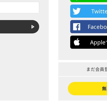
Twi
Face
App
まだ会員
無