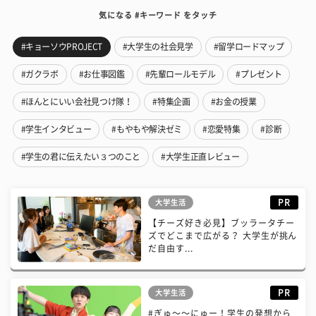
気になる #キーワード をタッチ
#キョーソウPROJECT
#大学生の社会見学
#留学ロードマップ
#ガクラボ
#お仕事図鑑
#先輩ロールモデル
#プレゼント
#ほんとにいい会社見つけ隊！
#特集企画
#お金の授業
#学生インタビュー
#もやもや解決ゼミ
#恋愛特集
#診断
#学生の君に伝えたい３つのこと
#大学生正直レビュー
PR
大学生活
【チーズ好き必見】ブッラータチー
ズでどこまで広がる？ 大学生が挑ん
だ自由す...
PR
大学生活
#ぎゅ〜〜にゅー！学生の発想から