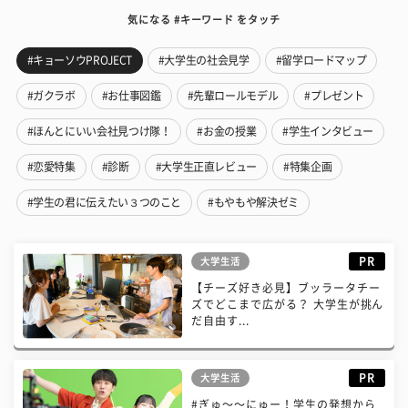
気になる #キーワード をタッチ
#キョーソウPROJECT
#大学生の社会見学
#留学ロードマップ
#ガクラボ
#お仕事図鑑
#先輩ロールモデル
#プレゼント
#ほんとにいい会社見つけ隊！
#お金の授業
#学生インタビュー
#恋愛特集
#診断
#大学生正直レビュー
#特集企画
#学生の君に伝えたい３つのこと
#もやもや解決ゼミ
PR
大学生活
【チーズ好き必見】ブッラータチー
ズでどこまで広がる？ 大学生が挑ん
だ自由す...
PR
大学生活
#ぎゅ〜〜にゅー！学生の発想から