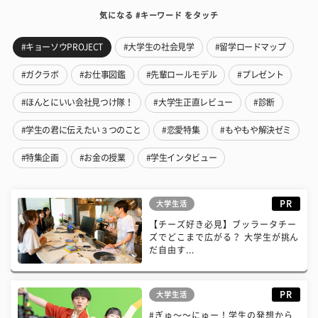
気になる #キーワード をタッチ
#キョーソウPROJECT
#大学生の社会見学
#留学ロードマップ
#ガクラボ
#お仕事図鑑
#先輩ロールモデル
#プレゼント
#ほんとにいい会社見つけ隊！
#大学生正直レビュー
#診断
#学生の君に伝えたい３つのこと
#恋愛特集
#もやもや解決ゼミ
#特集企画
#お金の授業
#学生インタビュー
PR
大学生活
【チーズ好き必見】ブッラータチー
ズでどこまで広がる？ 大学生が挑ん
だ自由す...
PR
大学生活
#ぎゅ〜〜にゅー！学生の発想から