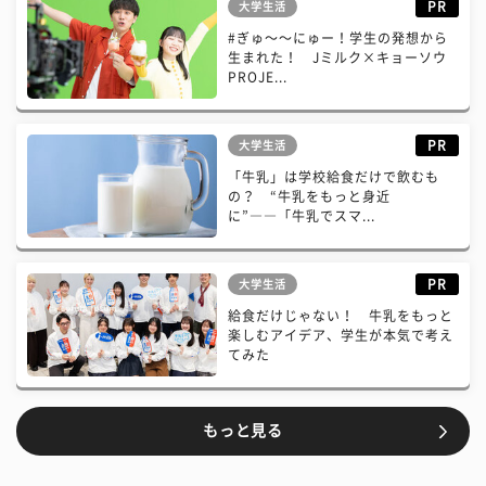
PR
大学生活
#ぎゅ〜〜にゅー！学生の発想から
生まれた！ Jミルク×キョーソウ
PROJE...
PR
大学生活
「牛乳」は学校給食だけで飲むも
の？ “牛乳をもっと身近
に”――「牛乳でスマ...
PR
大学生活
給食だけじゃない！ 牛乳をもっと
楽しむアイデア、学生が本気で考え
てみた
もっと見る