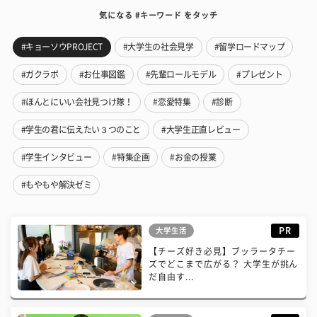
気になる #キーワード をタッチ
#キョーソウPROJECT
#大学生の社会見学
#留学ロードマップ
#ガクラボ
#お仕事図鑑
#先輩ロールモデル
#プレゼント
#ほんとにいい会社見つけ隊！
#恋愛特集
#診断
#学生の君に伝えたい３つのこと
#大学生正直レビュー
#学生インタビュー
#特集企画
#お金の授業
#もやもや解決ゼミ
PR
大学生活
【チーズ好き必見】ブッラータチー
ズでどこまで広がる？ 大学生が挑ん
だ自由す...