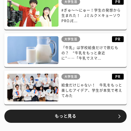
PR
大学生活
#ぎゅ〜〜にゅー！学生の発想から
生まれた！ Jミルク×キョーソウ
PROJE...
PR
大学生活
「牛乳」は学校給食だけで飲むも
の？ “牛乳をもっと身近
に”――「牛乳でスマ...
PR
大学生活
給食だけじゃない！ 牛乳をもっと
楽しむアイデア、学生が本気で考え
てみた
もっと見る