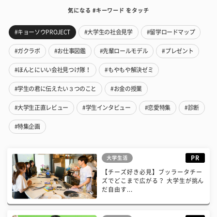
気になる #キーワード をタッチ
#キョーソウPROJECT
#大学生の社会見学
#留学ロードマップ
#ガクラボ
#お仕事図鑑
#先輩ロールモデル
#プレゼント
#ほんとにいい会社見つけ隊！
#もやもや解決ゼミ
#学生の君に伝えたい３つのこと
#お金の授業
#大学生正直レビュー
#学生インタビュー
#恋愛特集
#診断
#特集企画
PR
大学生活
【チーズ好き必見】ブッラータチー
ズでどこまで広がる？ 大学生が挑ん
だ自由す...