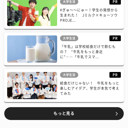
PR
大学生活
#ぎゅ〜〜にゅー！学生の発想から
生まれた！ Jミルク×キョーソウ
PROJE...
PR
大学生活
「牛乳」は学校給食だけで飲むも
の？ “牛乳をもっと身近
に”――「牛乳でスマ...
PR
大学生活
給食だけじゃない！ 牛乳をもっと
楽しむアイデア、学生が本気で考え
てみた
もっと見る