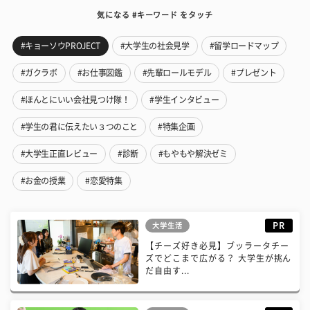
気になる #キーワード をタッチ
#キョーソウPROJECT
#大学生の社会見学
#留学ロードマップ
#ガクラボ
#お仕事図鑑
#先輩ロールモデル
#プレゼント
#ほんとにいい会社見つけ隊！
#学生インタビュー
#学生の君に伝えたい３つのこと
#特集企画
#大学生正直レビュー
#診断
#もやもや解決ゼミ
#お金の授業
#恋愛特集
PR
大学生活
【チーズ好き必見】ブッラータチー
ズでどこまで広がる？ 大学生が挑ん
だ自由す...