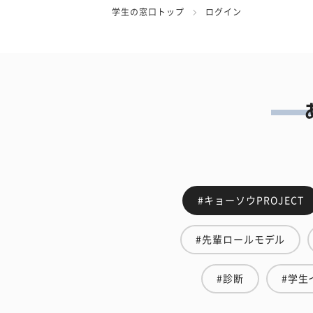
学生の窓口トップ
ログイン
#キョーソウPROJECT
#先輩ロールモデル
#診断
#学生