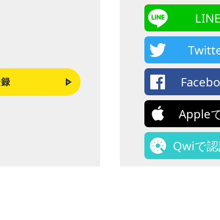
LI
Twi
Face
登録
Appl
Qwiで