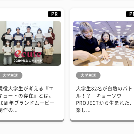
PR
P
大学生活
大学生活
現役大学生が考える『エ
大学生82名が白熱のバト
キュートの存在』とは。
ル！？ キョーソウ
20周年ブランドムービー
PROJECTから生まれた
制作の...
楽し...