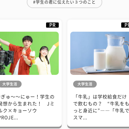
#学生の君に伝えたい３つのこと
PR
P
大学生活
大学生活
#ぎゅ〜〜にゅー！学生の
「牛乳」は学校給食だけ
発想から生まれた！ Jミ
で飲むもの？ “牛乳を
ルク×キョーソウ
っと身近に”――「牛乳
PROJE...
スマ...