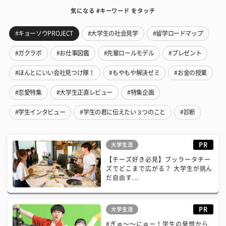
気になる #キーワード をタッチ
#キョーソウPROJECT
#大学生の社会見学
#留学ロードマップ
#ガクラボ
#お仕事図鑑
#先輩ロールモデル
#プレゼント
#ほんとにいい会社見つけ隊！
#もやもや解決ゼミ
#お金の授業
#恋愛特集
#大学生正直レビュー
#特集企画
#学生インタビュー
#学生の君に伝えたい３つのこと
#診断
PR
大学生活
【チーズ好き必見】ブッラータチー
ズでどこまで広がる？ 大学生が挑ん
だ自由す...
PR
大学生活
#ぎゅ〜〜にゅー！学生の発想から