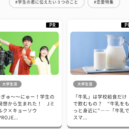
#学生の君に伝えたい３つのこと
#恋愛特集
PR
P
大学生活
大学生活
#ぎゅ〜〜にゅー！学生の
「牛乳」は学校給食だけ
発想から生まれた！ Jミ
で飲むもの？ “牛乳を
ルク×キョーソウ
っと身近に”――「牛乳
PROJE...
スマ...