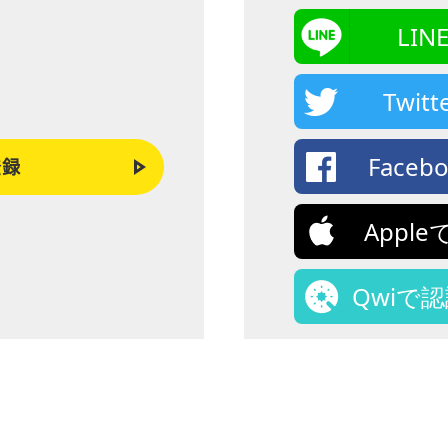
LI
Twi
Face
登録
Appl
Qwiで