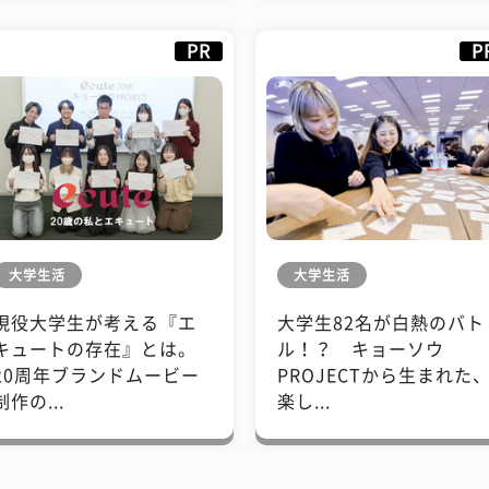
PR
P
大学生活
大学生活
現役大学生が考える『エ
大学生82名が白熱のバト
キュートの存在』とは。
ル！？ キョーソウ
20周年ブランドムービー
PROJECTから生まれた
制作の...
楽し...