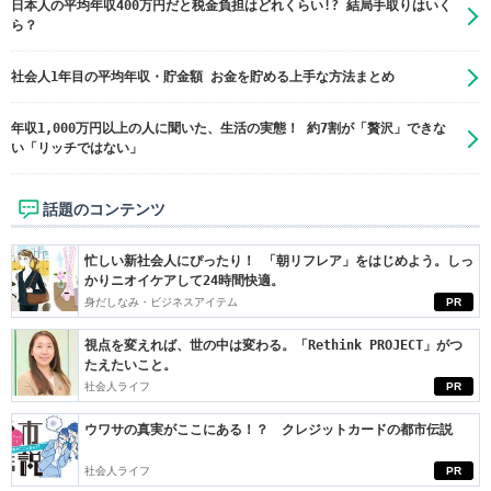
日本人の平均年収400万円だと税金負担はどれくらい!? 結局手取りはいく
ら？
社会人1年目の平均年収・貯金額 お金を貯める上手な方法まとめ
年収1,000万円以上の人に聞いた、生活の実態！ 約7割が「贅沢」できな
い「リッチではない」
話題のコンテンツ
忙しい新社会人にぴったり！ 「朝リフレア」をはじめよう。しっ
かりニオイケアして24時間快適。
身だしなみ・ビジネスアイテム
PR
視点を変えれば、世の中は変わる。「Rethink PROJECT」がつ
たえたいこと。
社会人ライフ
PR
ウワサの真実がここにある！？ クレジットカードの都市伝説
社会人ライフ
PR