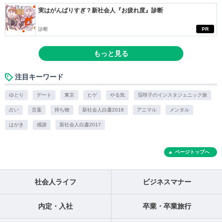
実はがんばりすぎ？新社会人『お疲れ度』診断
診断
PR
もっと見る
注目キーワード
ゆとり
デート
東京
ヒゲ
やる気
窪咲子のインスタジェニック旅
占い
言葉
持ち物
新社会人白書2018
アニマル
メンタル
はがき
感謝
新社会人白書2017
ページトップへ
社会人ライフ
ビジネスマナー
内定・入社
卒業・卒業旅行