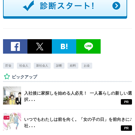
貯金
社会人
新社会人
診断
給料
お金
ピックアップ
入社後に家探しを始める人必見！ 一人暮らしの新しい選
択...
PR
いつでもわたしは前を向く。「女の子の日」を前向きに♪
社...
PR