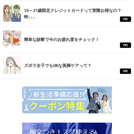
18～25歳限定クレジットカードって実際お得なの？
特...
PR
簡単な診断で今のお疲れ度をチェック！
PR
ズボラ女子でもOKな美脚ケアって？
PR