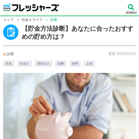
トップ
>
社会人ライフ
>
診断
【貯金方法診断】あなたに合ったおすす
めの貯め方は？
更新:2023/12/15
診断
貯金
社会人
新社会人
診断
給料
お金