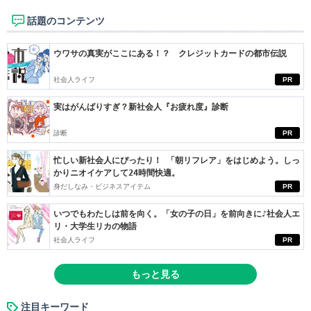
話題のコンテンツ
ウワサの真実がここにある！？ クレジットカードの都市伝説
社会人ライフ
PR
実はがんばりすぎ？新社会人『お疲れ度』診断
診断
PR
忙しい新社会人にぴったり！ 「朝リフレア」をはじめよう。しっ
かりニオイケアして24時間快適。
身だしなみ・ビジネスアイテム
PR
いつでもわたしは前を向く。「女の子の日」を前向きに♪社会人エ
リ・大学生リカの物語
社会人ライフ
PR
もっと見る
注目キーワード