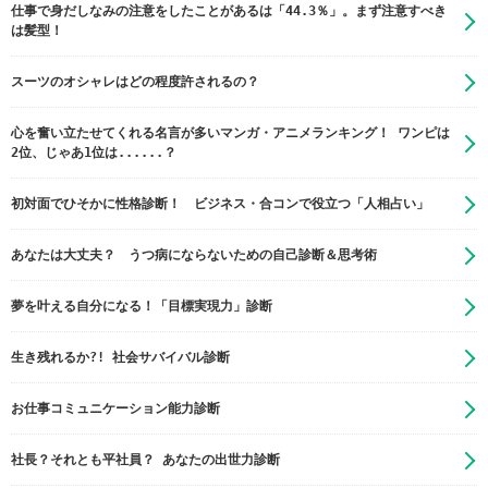
仕事で身だしなみの注意をしたことがあるは「44.3％」。まず注意すべき
は髪型！
スーツのオシャレはどの程度許されるの？
心を奮い立たせてくれる名言が多いマンガ・アニメランキング！ ワンピは
2位、じゃあ1位は......？
初対面でひそかに性格診断！ ビジネス・合コンで役立つ「人相占い」
あなたは大丈夫？ うつ病にならないための自己診断＆思考術
夢を叶える自分になる！「目標実現力」診断
生き残れるか?! 社会サバイバル診断
お仕事コミュニケーション能力診断
社長？それとも平社員？ あなたの出世力診断