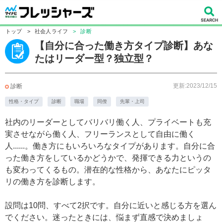
トップ
>
社会人ライフ
>
診断
【自分に合った働き方タイプ診断】あな
たはリーダー型？独立型？
更新:2023/12/15
診断
性格・タイプ
診断
職場
同僚
先輩・上司
社内のリーダーとしてバリバリ働く人、プライベートも充
実させながら働く人、フリーランスとして自由に働く
人......。働き方にもいろいろなタイプがあります。自分に合
った働き方をしているかどうかで、発揮できる力というの
も変わってくるもの。潜在的な性格から、あなたにピッタ
リの働き方を診断します。
設問は10問、すべて2択です。自分に近いと感じる方を選ん
でください。迷ったときには、悩まず直感で決めましょ