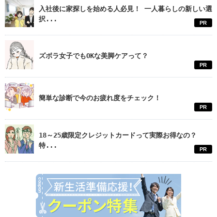
入社後に家探しを始める人必見！ 一人暮らしの新しい選
択...
PR
ズボラ女子でもOKな美脚ケアって？
PR
簡単な診断で今のお疲れ度をチェック！
PR
18～25歳限定クレジットカードって実際お得なの？
特...
PR