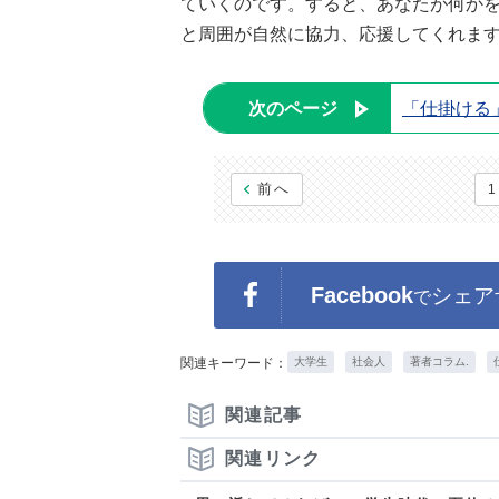
ていくのです。すると、あなたが何か
と周囲が自然に協力、応援してくれま
次のページ
「仕掛ける
前へ
1
Facebook
シェア
で
関連キーワード：
大学生
社会人
著者コラム.
関連記事
関連リンク