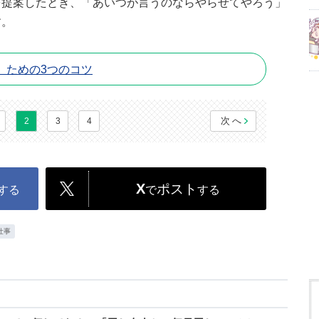
を提案したとき、「あいつが言うのならやらせてやろう」
す。
」ための3つのコツ
次へ
2
3
4
X
ポスト
する
で
する
仕事