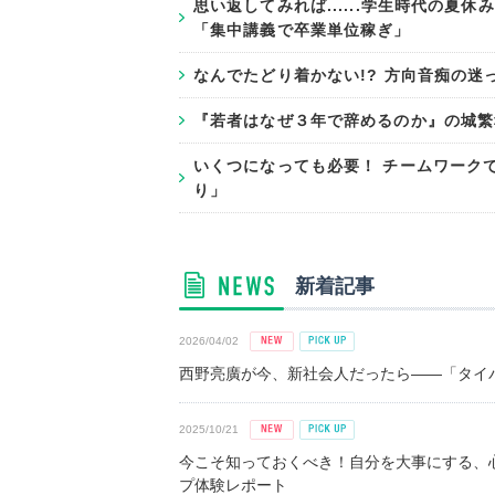
思い返してみれば......学生時代の
「集中講義で卒業単位稼ぎ」
なんでたどり着かない!? 方向音痴の迷
『若者はなぜ３年で辞めるのか』の城繁
いくつになっても必要！ チームワーク
り」
新着記事
2026/04/02
西野亮廣が今、新社会人だったら――「タイパ
2025/10/21
今こそ知っておくべき！自分を大事にする、
プ体験レポート