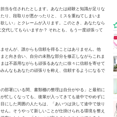
業担当を任されたとします。あなたは経験と知識が足りな
ったり、段取りが悪かったりと、ミスを重ねてしまいま
て欲しい」とクレームが入ります。このとき、あなたなら
に交代してもらいますか？ それとも、もう一度頑張って
れませんが、誰からも信頼を得ることはありません。他
さまと向き合い、自分の未熟な部分を修正しながらこれま
さまは不器用ながらも頑張るあなたに徐々に信頼を寄せて
のみんなもあなたの頑張りを称え、信頼するようになるで
この部署にいる間、書類棚の整理は自分がやる」と最初に
事が忙しくなっても、後輩が入ってきても途中でやめずに
を目にした周囲の人たちは、「あいつは決して途中で放り
ません。そうやって新しいことが仕掛けられる環境を整え