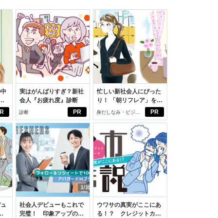
の中
実はがんばりすぎ？新社
忙しい新社会人にぴった
会人『お疲れ度』診断
り！ 「朝リフレア」をは
えた
じめよう。しっかりニオ
R
PR
PR
診断
身だしなみ・ビジネ
イケアして24時間快適。
スアイテム
デュ
社会人デビューもこれで
ウワサの真実がここにあ
ジ
完璧！ 印象アップのセ
る！？ クレジットカー