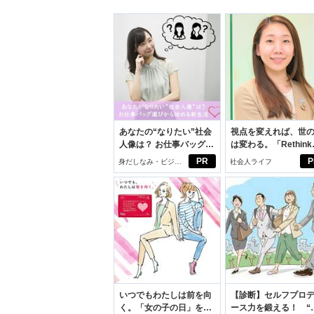
あなたの“なりたい”社会
視点を変えれば、世
人像は？ お仕事バッグ選
は変わる。「Rethink
びから始める新生活
PROJECT」がつた
PR
P
身だしなみ・ビジネ
社会人ライフ
いこと。
スアイテム
いつでもわたしは前を向
【診断】セルフプロ
く。「女の子の日」を前
ース力を鍛える！ “