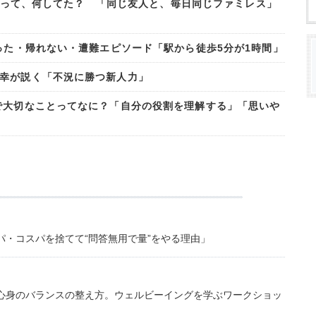
夏休みって、何してた？ 「同じ友人と、毎日同じファミレス」
った・帰れない・遭難エピソード「駅から徒歩5分が1時間」
幸が説く「不況に勝つ新人力」
で大切なことってなに？「自分の役割を理解する」「思いや
・コスパを捨てて“問答無用で量”をやる理由」
心身のバランスの整え方。ウェルビーイングを学ぶワークショッ