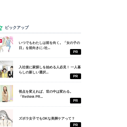
ピックアップ
いつでもわたしは前を向く。「女の子の
日」を前向きに♪社...
PR
入社後に家探しを始める人必見！ 一人暮
らしの新しい選択...
PR
視点を変えれば、世の中は変わる。
「Rethink PR...
PR
ズボラ女子でもOKな美脚ケアって？
PR