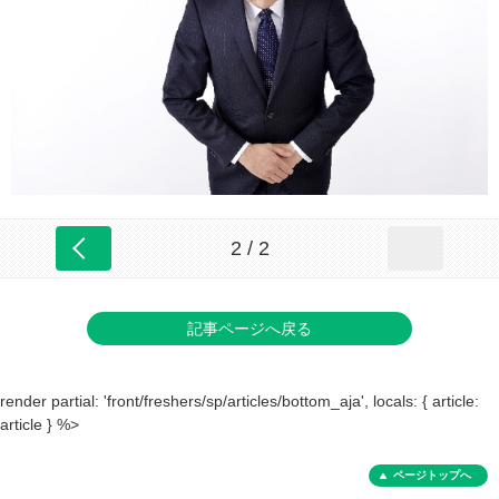
2 / 2
記事ページへ戻る
render partial: 'front/freshers/sp/articles/bottom_aja', locals: { article:
article } %>
ページトップへ