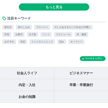
もっと見る
注目キーワード
新生活
身だしなみ
アルバイト
やしろあずきのこの社会の片隅に
学習
お葬式
女子旅
ペット
スケジュール
本・書籍
おすすめ
失恋
インスタジェニック
悩み
オノマトペ
ページトップへ
社会人ライフ
ビジネスマナー
内定・入社
卒業・卒業旅行
お金の知識