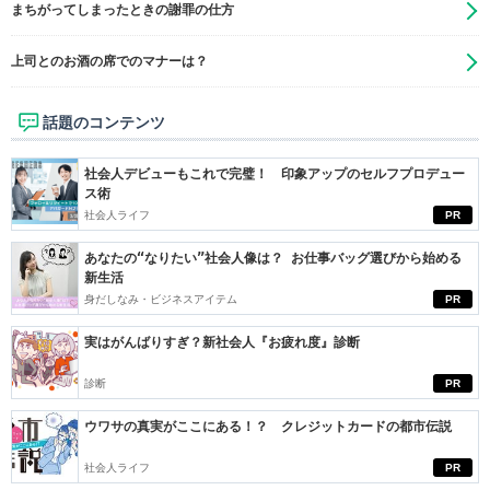
まちがってしまったときの謝罪の仕方
上司とのお酒の席でのマナーは？
話題のコンテンツ
社会人デビューもこれで完璧！ 印象アップのセルフプロデュー
ス術
社会人ライフ
PR
あなたの“なりたい”社会人像は？ お仕事バッグ選びから始める
新生活
身だしなみ・ビジネスアイテム
PR
実はがんばりすぎ？新社会人『お疲れ度』診断
診断
PR
ウワサの真実がここにある！？ クレジットカードの都市伝説
社会人ライフ
PR