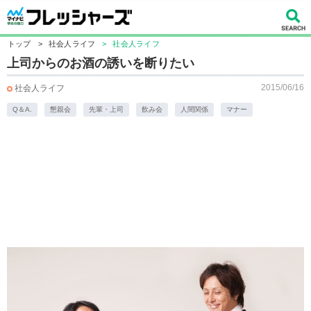
トップ
>
社会人ライフ
>
社会人ライフ
上司からのお酒の誘いを断りたい
2015/06/16
社会人ライフ
Q＆A.
懇親会
先輩・上司
飲み会
人間関係
マナー