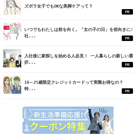
ズボラ女子でもOKな美脚ケアって？
PR
いつでもわたしは前を向く。「女の子の日」を前向きに♪
社...
PR
入社後に家探しを始める人必見！ 一人暮らしの新しい選
択...
PR
18～25歳限定クレジットカードって実際お得なの？
特...
PR