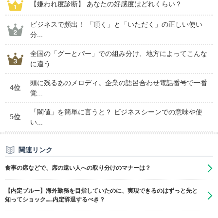
【嫌われ度診断】 あなたの好感度はどれくらい？
ビジネスで頻出！ 「頂く」と「いただく」の正しい使い
分...
全国の「グーとパー」での組み分け、地方によってこんな
に違う
頭に残るあのメロディ。企業の語呂合わせ電話番号で一番
4位
覚...
「閾値」を簡単に言うと？ ビジネスシーンでの意味や使
5位
い...
関連リンク
食事の席などで、席の遠い人への取り分けのマナーは？
【内定ブルー】海外勤務を目指していたのに、実現できるのはずっと先と
知ってショック……内定辞退するべき？