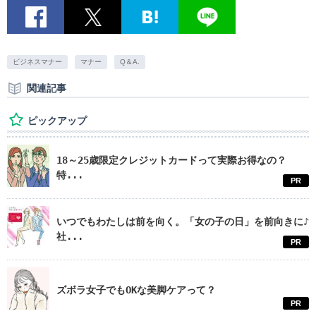
ビジネスマナー
マナー
Q＆A.
関連記事
ピックアップ
18～25歳限定クレジットカードって実際お得なの？
特...
PR
いつでもわたしは前を向く。「女の子の日」を前向きに♪
社...
PR
ズボラ女子でもOKな美脚ケアって？
PR