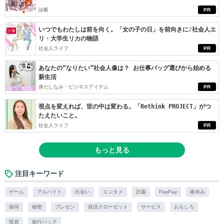
診断
PR
いつでもわたしは前を向く。「女の子の日」を前向きに♪社会人エ
リ・大学生リカの物語
社会人ライフ
PR
あなたの“なりたい”社会人像は？ お仕事バッグ選びから始める
新生活
身だしなみ・ビジネスアイテム
PR
視点を変えれば、世の中は変わる。「Rethink PROJECT」がつ
たえたいこと。
社会人ライフ
PR
もっと見る
注目キーワード
ゲーム
アルバイト
出会い
エンタメ
読書
PayPay
春休み
接待
秘密
プレゼン
就活クローゼット
サービス
おもしろ
投資
旅行ハック