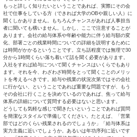
もっと詳しく知りたいということであれば、実際にその会
社で仕事をしている方（できれば大学のOBや親しい人）に
聞くしかありません。もちろんチャンスがあれば人事担当
者に聞いても構いません。しかし、ここで注意することが
あります。会社の給与体系や年齢や能力に伴う給与額の変
化、部署ごとの残業時間についての詳細を説明するために
は時間がかかるということです。立ち話程度では無理で30
分から1時間くらい落ち着いて話を聞く必要があります。
入社をすれば給与について聞くチャンスはいくらでもあり
ます。それを今、わざわざ時間をとって聞くことのメリッ
トを考えるべきです。給与や残業の状況次第ではその会社
に行かない、ということであれば重要な問題ですが、もう
その会社に行くことを決めているのであれば、焦って給与
体系の詳細について質問する必要はないと思います。
どうしても気軽な感じで聞きたいということであれば質問
を簡潔なスタイルで準備してください。たとえば、「営業
部ではどのくらい残業されるのでしょうか」「給与体系は
実力主義に近いでしょうか。あるいは年功序列に近いです