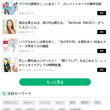
ウワサの真実がここにある！？ クレジットカードの都市伝説
社会人ライフ
PR
視点を変えれば、世の中は変わる。「Rethink PROJECT」がつ
たえたいこと。
社会人ライフ
PR
いつでもわたしは前を向く。「女の子の日」を前向きに♪社会人エ
リ・大学生リカの物語
社会人ライフ
PR
忙しい新社会人にぴったり！ 「朝リフレア」をはじめよう。しっ
かりニオイケアして24時間快適。
身だしなみ・ビジネスアイテム
PR
もっと見る
注目キーワード
本音コラム.
かわいい
アニマル
合コン
選挙
腕時計
変化
配属
出勤
仕事力
ランキング
同期
冠婚葬祭