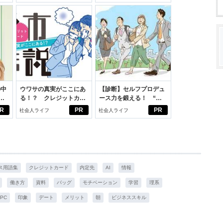
イケアして24時間快適。
スアイテム
スアイテム
の中
ウワサの真実がここにあ
【診断】セルフプロデュ
る！？ クレジットカー
ース力を鍛える！ “ジ
えた
ドの都市伝説
ブン観”診断
R
PR
PR
社会人ライフ
社会人ライフ
ス用語集
クレジットカード
内定先
AI
情報
働き方
資料
バッグ
モチベーション
学習
理系
PC
印象
デート
メリット
朝
ビジネススキル