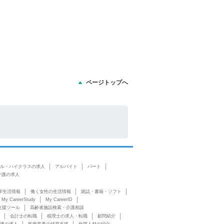
ページトップへ
ル・ハイクラスの求人
アルバイト
パート
介護の求人
学生活情報
働く女性の生活情報
雑誌・書籍・ソフト
My CareerStudy
My CareerID
支援ツール
高齢者施設検索・介護相談
会計士の転職
税理士の求人・転職
顧問紹介