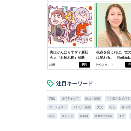
学生リカの物語
実はがんばりすぎ？新社
視点を変えれば、世
会人『お疲れ度』診断
は変わる。「Rethink
PROJECT」がつた
PR
P
診断
社会人ライフ
いこと。
注目キーワード
異動
世代ギャップ
政治・経済
スグ使えるビジネ
アーティスト
テレビ・芸能
大人
叱る
食べ物
名言
ストレス
豆知識
卒業旅行特集
漢字