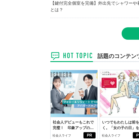
【鍵付完全個室を完備】外出先でシャワーや
とは？
話題のコンテン
社会人デビューもこれで
いつでもわたしは前
完璧！ 印象アップのセ
く。「女の子の日」
ルフプロデュース術
向きに♪社会人エリ・
PR
P
社会人ライフ
社会人ライフ