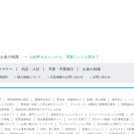
お金の知識
>
お給料をもらったら、実家にいくら渡す？
スマナー
内定・入社
卒業・卒業旅行
お金の知識
用規約
個人情報について
広告掲載のお問い合わせ
お問い合わせ
活
留学経験者の就活
看護学生向け
医学生・研修医向け
転職・求人情報
海外求人
ミド
シニアの求人
障害者に特化した求人紹介サービス
フリーランス・副業向け業務委託案件
医療福祉
進路情報
高校生向け探究学習プログラム Locus
まとめサイト
総合・専門ニュース
高校生のチャレンジサイト
ティーンマーケティング支援
大
ング情報
世界遺産検定
総合農業情報サイト
マイナビ子育て
ECサイト構築・D2C事業支援
情報メディア
お買い物サポートメディア
マンスリーマンション予約
AIを活用したSEOコンテンツ
Web・ゲーム業界の転職
20代・第二新卒
新卒紹介
転職エージェント
エグゼクティブ転職