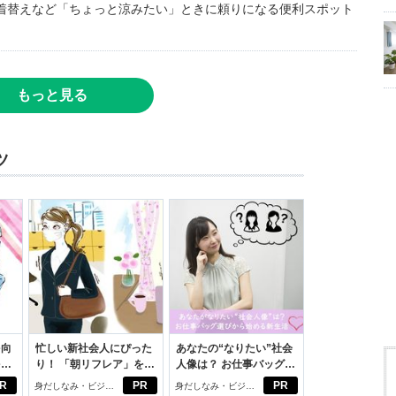
着替えなど「ちょっと涼みたい」ときに頼りになる便利スポット
もっと見る
ツ
を向
忙しい新社会人にぴった
あなたの“なりたい”社会
を前
り！ 「朝リフレア」をは
人像は？ お仕事バッグ選
大
じめよう。しっかりニオ
びから始める新生活
R
PR
PR
身だしなみ・ビジネ
身だしなみ・ビジネ