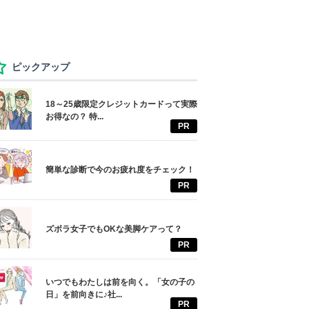
ピックアップ
18～25歳限定クレジットカードって実際
お得なの？ 特...
PR
簡単な診断で今のお疲れ度をチェック！
PR
ズボラ女子でもOKな美脚ケアって？
PR
いつでもわたしは前を向く。「女の子の
日」を前向きに♪社...
PR