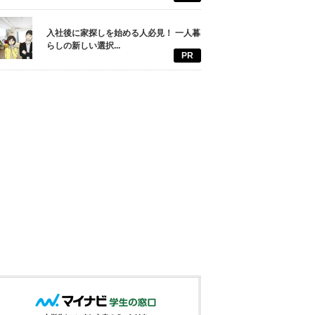
入社後に家探しを始める人必見！ 一人暮
らしの新しい選択...
PR