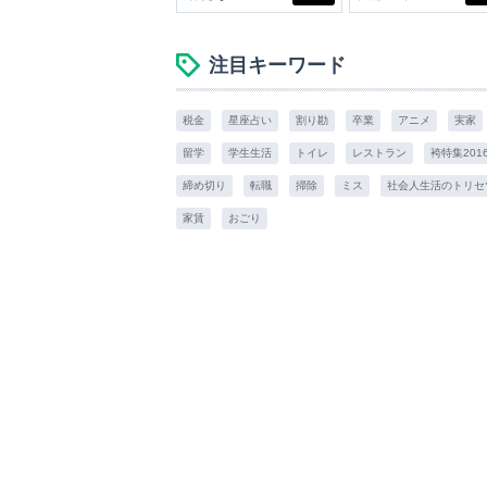
イケアして24時間快適。
スアイテム
注目キーワード
税金
星座占い
割り勘
卒業
アニメ
実家
留学
学生生活
トイレ
レストラン
袴特集201
締め切り
転職
掃除
ミス
社会人生活のトリセ
家賃
おごり