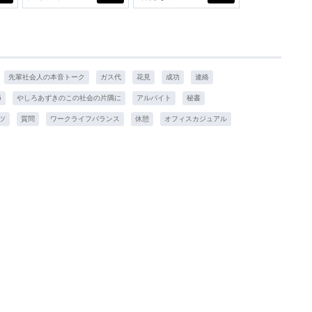
スアイテム
先輩社会人の本音トーク
ガス代
花見
成功
連絡
6
やしろあずきのこの社会の片隅に
アルバイト
秘書
ツ
質問
ワークライフバランス
休憩
オフィスカジュアル