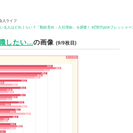
会人ライフ
る人はどれくらい？「勤続意向・入社理由」を調査！ #Z世代pickフレッシャー
したい...
の画像
(9/9枚目)