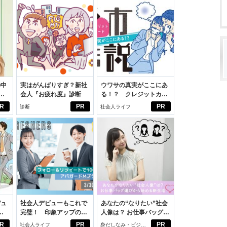
の中
実はがんばりすぎ？新社
ウワサの真実がここにあ
会人『お疲れ度』診断
る！？ クレジットカー
えた
ドの都市伝説
R
PR
PR
診断
社会人ライフ
デュ
社会人デビューもこれで
あなたの“なりたい”社会
ジ
完璧！ 印象アップのセ
人像は？ お仕事バッグ選
ルフプロデュース術
びから始める新生活
R
PR
PR
社会人ライフ
身だしなみ・ビジネ