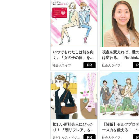
いつでもわたしは前を向
視点を変えれば、世
く。「女の子の日」を前
は変わる。「Rethink
向きに♪社会人エリ・大
PROJECT」がつた
PR
P
社会人ライフ
社会人ライフ
学生リカの物語
いこと。
忙しい新社会人にぴった
【診断】セルフプロ
り！ 「朝リフレア」をは
ース力を鍛える！ “
じめよう。しっかりニオ
ブン観”診断
PR
P
身だしなみ・ビジネ
社会人ライフ