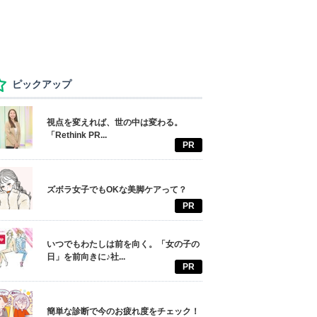
ピックアップ
視点を変えれば、世の中は変わる。
「Rethink PR...
PR
ズボラ女子でもOKな美脚ケアって？
PR
いつでもわたしは前を向く。「女の子の
日」を前向きに♪社...
PR
簡単な診断で今のお疲れ度をチェック！