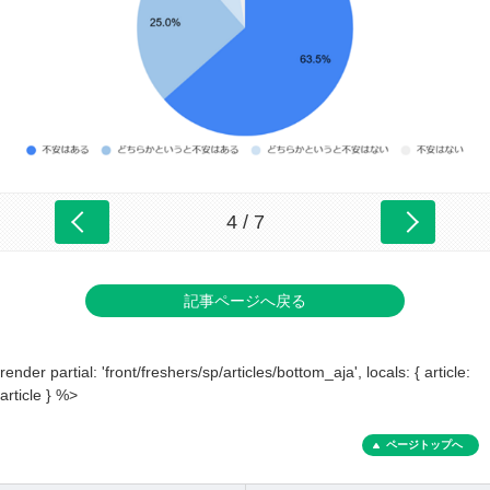
4 / 7
記事ページへ戻る
render partial: 'front/freshers/sp/articles/bottom_aja', locals: { article:
article } %>
ページトップへ