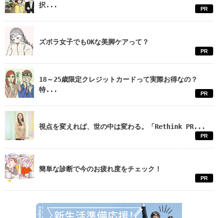
択...
PR
ズボラ女子でもOKな美脚ケアって？
PR
18～25歳限定クレジットカードって実際お得なの？
特...
PR
視点を変えれば、世の中は変わる。「Rethink PR...
PR
簡単な診断で今のお疲れ度をチェック！
PR