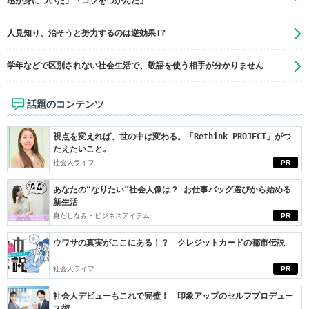
感が身についた」「コツをつかんだ」
人見知り、治そうと努力するのは逆効果!?
学年などで区別されない社会生活で、敬語を使う相手が分かりません
話題のコンテンツ
視点を変えれば、世の中は変わる。「Rethink PROJECT」がつ
たえたいこと。
社会人ライフ
PR
あなたの“なりたい”社会人像は？ お仕事バッグ選びから始める
新生活
身だしなみ・ビジネスアイテム
PR
ウワサの真実がここにある！？ クレジットカードの都市伝説
社会人ライフ
PR
社会人デビューもこれで完璧！ 印象アップのセルフプロデュー
ス術