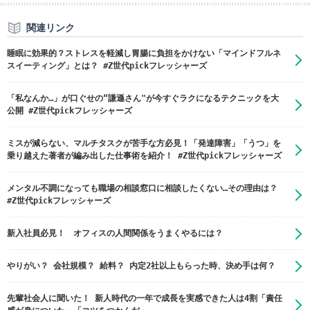
関連リンク
睡眠に効果的？ストレスを軽減し胃腸に負担をかけない「マインドフルネ
スイーティング」とは？ #Z世代pickフレッシャーズ
「私なんか…」が口ぐせの“謙遜さん"が今すぐラクになるテクニックを大
公開 #Z世代pickフレッシャーズ
ミスが減らない、マルチタスクが苦手な方必見！「発達障害」「うつ」を
乗り越えた著者が編み出した仕事術を紹介！ #Z世代pickフレッシャーズ
メンタル不調になっても職場の相談窓口に相談したくない…その理由は？
#Z世代pickフレッシャーズ
新入社員必見！ オフィスの人間関係をうまくやるには？
やりがい？ 会社規模？ 給料？ 内定2社以上もらった時、決め手は何？
先輩社会人に聞いた！ 新人時代の一年で成長を実感できた人は4割「責任