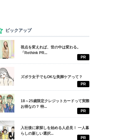
ピックアップ
視点を変えれば、世の中は変わる。
「Rethink PR...
PR
ズボラ女子でもOKな美脚ケアって？
PR
18～25歳限定クレジットカードって実際
お得なの？ 特...
PR
入社後に家探しを始める人必見！ 一人暮
らしの新しい選択...
PR