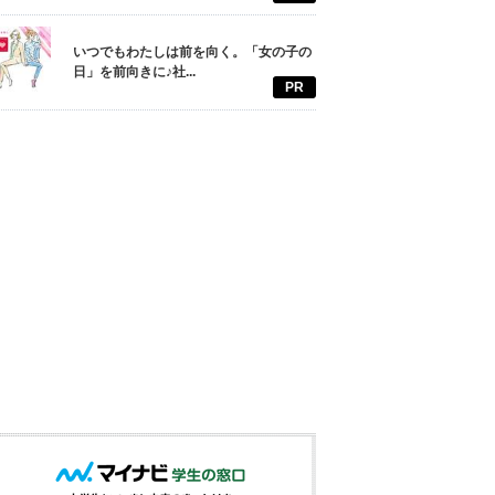
いつでもわたしは前を向く。「女の子の
日」を前向きに♪社...
PR