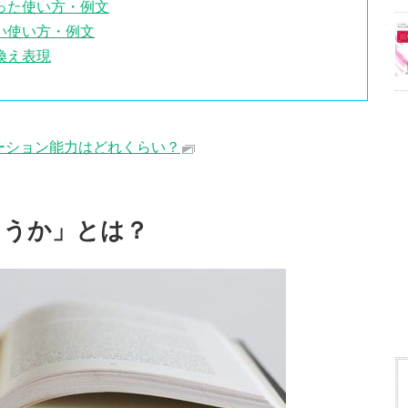
った使い方・例文
い使い方・例文
換え表現
ーション能力はどれくらい？
ょうか」とは？