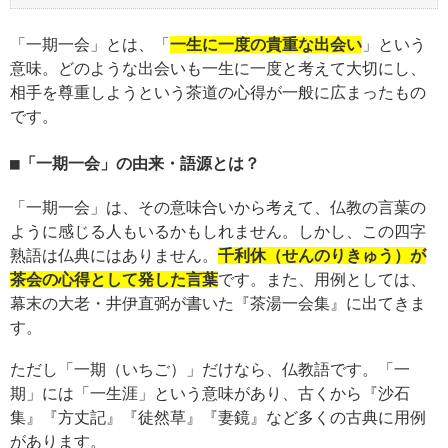
「一期一会」とは、「
一生に一度の貴重な出会い
」という
意味。どのような出会いも一生に一度と考えて大切にし、
相手を尊重しようという茶道の心得が一般に広まったもの
です。
「一期一会」の由来・語源とは？
「一期一会」は、その意味合いから考えて、仏教の言葉の
ように感じる人もいるかもしれません。しかし、この四字
熟語は仏典にはありません。
千利休（せんのりきゅう）が
茶会の心得として発した言葉
です。また、用例としては、
幕末の大老・井伊直弼が書いた『茶湯一会集』に出てきま
す。
ただし「一期（いちご）」だけなら、仏教語です。「一
期」には「一生涯」という意味があり、古くから『沙石
集』『方丈記』『徒然草』『妻鏡』など多くの古典に用例
があります。