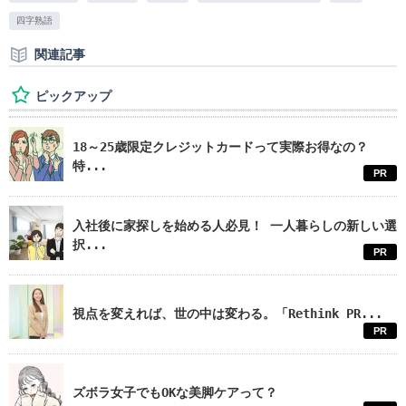
四字熟語
関連記事
ピックアップ
18～25歳限定クレジットカードって実際お得なの？
特...
PR
入社後に家探しを始める人必見！ 一人暮らしの新しい選
択...
PR
視点を変えれば、世の中は変わる。「Rethink PR...
PR
ズボラ女子でもOKな美脚ケアって？