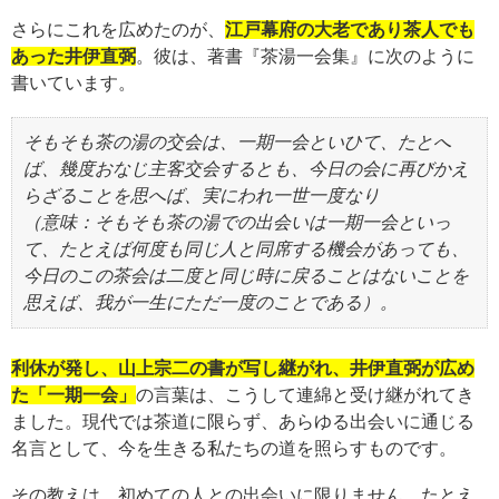
さらにこれを広めたのが、
江戸幕府の大老であり茶人でも
あった井伊直弼
。彼は、著書『茶湯一会集』に次のように
書いています。
そもそも茶の湯の交会は、一期一会といひて、たとへ
ば、幾度おなじ主客交会するとも、今日の会に再びかえ
らざることを思へば、実にわれ一世一度なり
（意味：そもそも茶の湯での出会いは一期一会といっ
て、たとえば何度も同じ人と同席する機会があっても、
今日のこの茶会は二度と同じ時に戻ることはないことを
思えば、我が一生にただ一度のことである）。
利休が発し、山上宗二の書が写し継がれ、井伊直弼が広め
た「一期一会」
の言葉は、こうして連綿と受け継がれてき
ました。現代では茶道に限らず、あらゆる出会いに通じる
名言として、今を生きる私たちの道を照らすものです。
その教えは、初めての人との出会いに限りません。たとえ