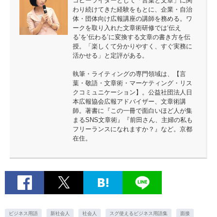
コピーライターとして「言葉と文章」に関
わり続けてきた経験をもとに、企業・自治
体・団体向け広報講座の講師を務める。ワ
ークを取り入れた文章術研修では‘伝え
る’を‘伝わる’に変換する文章の書き方を伝
授。「楽しくて分かりやすく、すぐ実務に
活かせる」と定評がある。
執筆・ライティングの専門領域は、【言
葉・敬語・文章術・マーケティング・リス
クコミュニケーション】。公益社団法人日
本広報協会広報アドバイザー、文章術講
師。著書に『この一冊で面白いほど人が集
まるSNS文章術』『前田さん、主婦の私も
フリーランスになれますか？』など。京都
在住。
ビジネス用語
新社会人
社会人
スグ使えるビジネス用語集
面接