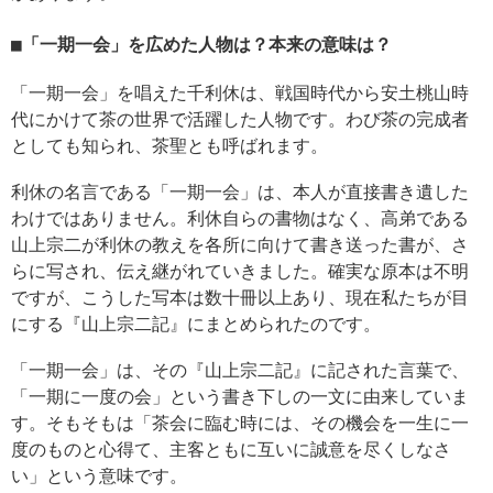
「一期一会」を広めた人物は？本来の意味は？
「一期一会」を唱えた千利休は、戦国時代から安土桃山時
代にかけて茶の世界で活躍した人物です。わび茶の完成者
としても知られ、茶聖とも呼ばれます。
利休の名言である「一期一会」は、本人が直接書き遺した
わけではありません。利休自らの書物はなく、高弟である
山上宗二が利休の教えを各所に向けて書き送った書が、さ
らに写され、伝え継がれていきました。確実な原本は不明
ですが、こうした写本は数十冊以上あり、現在私たちが目
にする『山上宗二記』にまとめられたのです。
「一期一会」は、その『山上宗二記』に記された言葉で、
「一期に一度の会」という書き下しの一文に由来していま
す。そもそもは「茶会に臨む時には、その機会を一生に一
度のものと心得て、主客ともに互いに誠意を尽くしなさ
い」という意味です。