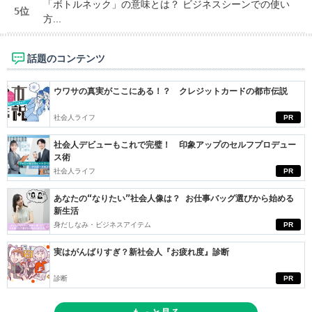
「ボトルネック」の意味とは？ ビジネスシーンでの使い
5位
方...
話題のコンテンツ
ウワサの真実がここにある！？ クレジットカードの都市伝説
社会人ライフ
PR
社会人デビューもこれで完璧！ 印象アップのセルフプロデュー
ス術
社会人ライフ
PR
あなたの“なりたい”社会人像は？ お仕事バッグ選びから始める
新生活
身だしなみ・ビジネスアイテム
PR
実はがんばりすぎ？新社会人『お疲れ度』診断
診断
PR