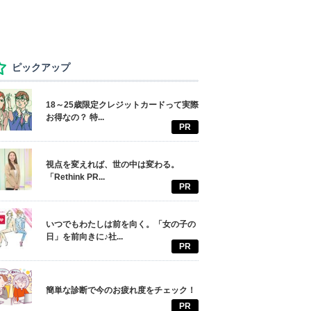
ピックアップ
18～25歳限定クレジットカードって実際
お得なの？ 特...
PR
視点を変えれば、世の中は変わる。
「Rethink PR...
PR
いつでもわたしは前を向く。「女の子の
日」を前向きに♪社...
PR
簡単な診断で今のお疲れ度をチェック！
PR