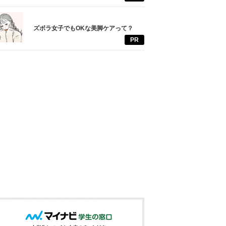
ズボラ女子でもOKな美脚ケアって？
PR