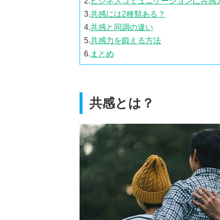
2.
ビジネスコミュニケーションに共感
3.
共感には2種類ある？
4.
共感と同調の違い
5.
共感力を鍛える方法
6.
まとめ
共感とは？