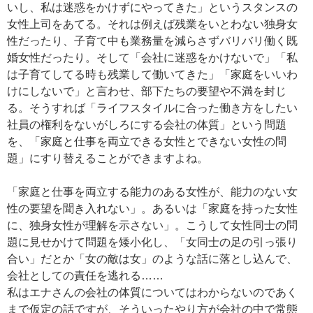
いし、私は迷惑をかけずにやってきた」というスタンスの
女性上司をあてる。それは例えば残業をいとわない独身女
性だったり、子育て中も業務量を減らさずバリバリ働く既
婚女性だったり。そして「会社に迷惑をかけないで」「私
は子育てしてる時も残業して働いてきた」「家庭をいいわ
けにしないで」と言わせ、部下たちの要望や不満を封じ
る。そうすれば「ライフスタイルに合った働き方をしたい
社員の権利をないがしろにする会社の体質」という問題
を、「家庭と仕事を両立できる女性とできない女性の問
題」にすり替えることができますよね。
「家庭と仕事を両立する能力のある女性が、能力のない女
性の要望を聞き入れない」。あるいは「家庭を持った女性
に、独身女性が理解を示さない」。こうして女性同士の問
題に見せかけて問題を矮小化し、「女同士の足の引っ張り
合い」だとか「女の敵は女」のような話に落とし込んで、
会社としての責任を逃れる……
私はエナさんの会社の体質についてはわからないのであく
まで仮定の話ですが、そういったやり方が会社の中で常態