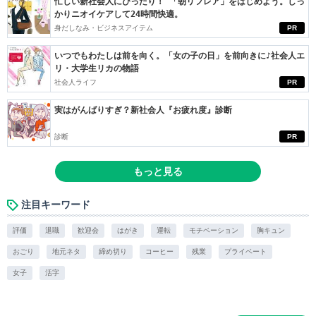
忙しい新社会人にぴったり！ 「朝リフレア」をはじめよう。しっ
かりニオイケアして24時間快適。
身だしなみ・ビジネスアイテム
PR
いつでもわたしは前を向く。「女の子の日」を前向きに♪社会人エ
リ・大学生リカの物語
社会人ライフ
PR
実はがんばりすぎ？新社会人『お疲れ度』診断
診断
PR
もっと見る
注目キーワード
評価
退職
歓迎会
はがき
運転
モチベーション
胸キュン
おごり
地元ネタ
締め切り
コーヒー
残業
プライベート
女子
活字