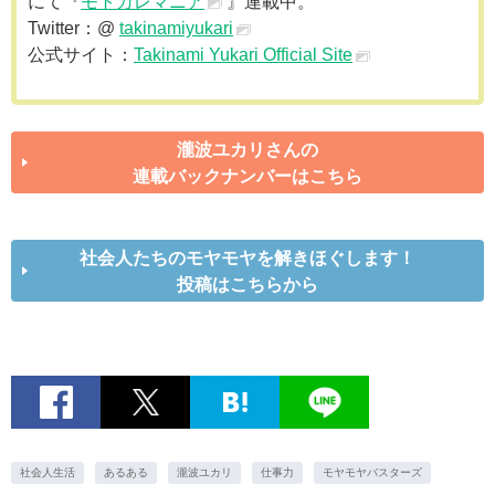
にて『
モトカレマニア
』連載中。
Twitter：@
takinamiyukari
公式サイト：
Takinami Yukari Official Site
瀧波ユカリさんの
連載バックナンバーはこちら
社会人たちのモヤモヤを解きほぐします！
投稿はこちらから
社会人生活
あるある
瀧波ユカリ
仕事力
モヤモヤバスターズ