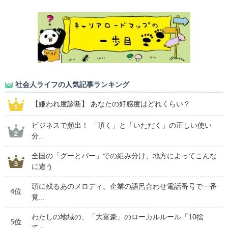
社会人ライフの人気記事ランキング
【嫌われ度診断】 あなたの好感度はどれくらい？
ビジネスで頻出！ 「頂く」と「いただく」の正しい使い
分...
全国の「グーとパー」での組み分け、地方によってこんな
に違う
頭に残るあのメロディ。企業の語呂合わせ電話番号で一番
4位
覚...
わたしの地域の、「大富豪」のローカルルール「10捨
5位
て」...