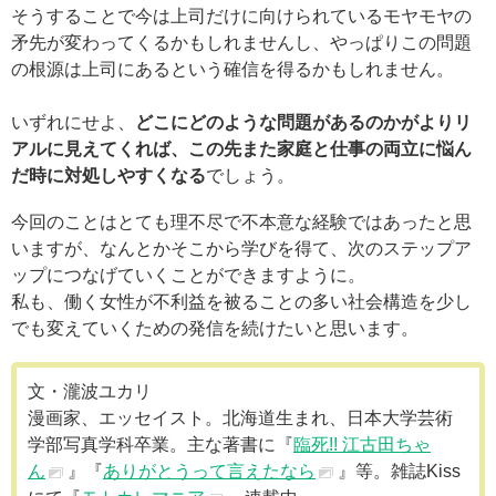
そうすることで今は上司だけに向けられているモヤモヤの
矛先が変わってくるかもしれませんし、やっぱりこの問題
の根源は上司にあるという確信を得るかもしれません。
いずれにせよ、
どこにどのような問題があるのかがよりリ
アルに見えてくれば、この先また家庭と仕事の両立に悩ん
だ時に対処しやすくなる
でしょう。
今回のことはとても理不尽で不本意な経験ではあったと思
いますが、なんとかそこから学びを得て、次のステップア
ップにつなげていくことができますように。
私も、働く女性が不利益を被ることの多い社会構造を少し
でも変えていくための発信を続けたいと思います。
文・瀧波ユカリ
漫画家、エッセイスト。北海道生まれ、日本大学芸術
学部写真学科卒業。主な著書に『
臨死!! 江古田ちゃ
ん
』『
ありがとうって言えたなら
』等。雑誌Kiss