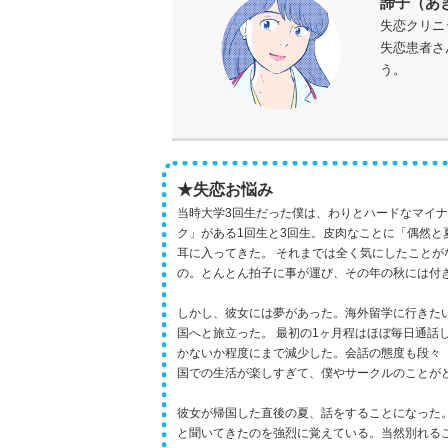
諦子（あ
失恋クリニ
失恋患者さ
う。
★失恋お悩み
当時大学3回生だった僕は、わりとハードなマイ
ク」がある1回生と3回生。皮肉なことに「偶然
耳に入ってきた。 それまでは全く気にしたこと
の。とんとん拍子に事が運び、その年の秋には付
しかし、彼女には夢があった。海外留学に行きた
国へと旅立った。 最初の1ヶ月程はほぼ毎日通話し
かないか程度にまで減少した。会話の態度も段々
国での生活が楽しすぎて、僕やサークルのことが
彼女が帰国した直後の夏、話をすることになった
と聞いてきたのを強烈に覚えている。当然別れる