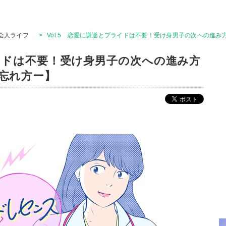
会人ライフ
>
Vol.5 恋愛に謙遜とプライドは不要！受け身男子の次への進
ライドは不要！受け身男子の次への進み方
忘れ方ー】