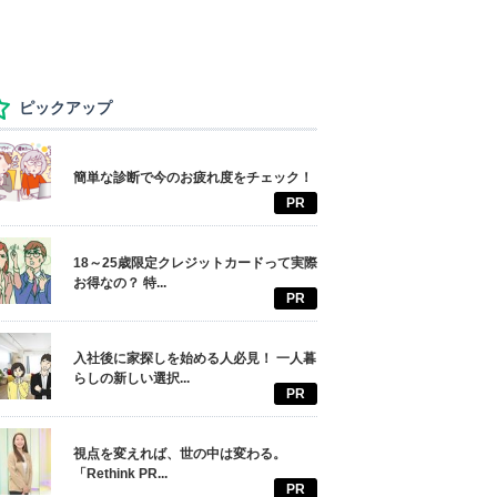
ピックアップ
簡単な診断で今のお疲れ度をチェック！
PR
18～25歳限定クレジットカードって実際
お得なの？ 特...
PR
入社後に家探しを始める人必見！ 一人暮
らしの新しい選択...
PR
視点を変えれば、世の中は変わる。
「Rethink PR...
PR