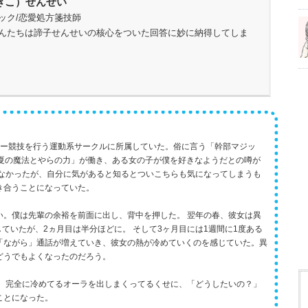
きこ）せんせい
ック/恋愛処方箋技師
んたちは諦子せんせいの核心をついた回答に妙に納得してしま
ナー競技を行う運動系サークルに所属していた。俗に言う「幹部マジッ
と夏の魔法とやらの力」が働き、ある女の子が僕を好きなようだとの噂が
がなかったが、自分に気があると知るとついこちらも気になってしまうも
き合うことになっていた。
い。僕は先輩の余裕を前面に出し、背中を押した。 翌年の春、彼女は異
ていたが、2ヵ月目は半分ほどに。 そして3ヶ月目には1週間に1度ある
「ながら」通話が増えていき、彼女の熱が冷めていくのを感じていた。異
どうでもよくなったのだろう。
。 完全に冷めてるオーラを出しまくってるくせに、「どうしたいの？」
ことになった。