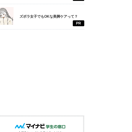
ズボラ女子でもOKな美脚ケアって？
PR