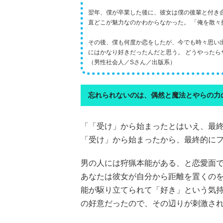
翌年、僕が卒業した後に、彼女は僕の後輩と付き
直どこが魅力なのかわからなかった。 「俺を散
その後、僕も何度か恋をしたが、今でも時々思い
にはかなり好きだったんだと思う。 どうやったら
（男性社会人／Sさん／出版系）
忘れられないのは、偶然と魔法とやらの力
「「受け」から始まったとはいえ、最
「受け」から始まったから、最終的に
男の人には狩猟本能がある、と恋愛面
あなたは彼女が自分から距離を置くの
能が駆り立てられて「好き」という気
の好意だったので、その辺りが刺激さ