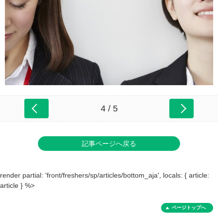
4 / 5
記事ページへ戻る
render partial: 'front/freshers/sp/articles/bottom_aja', locals: { article:
article } %>
ページトップへ