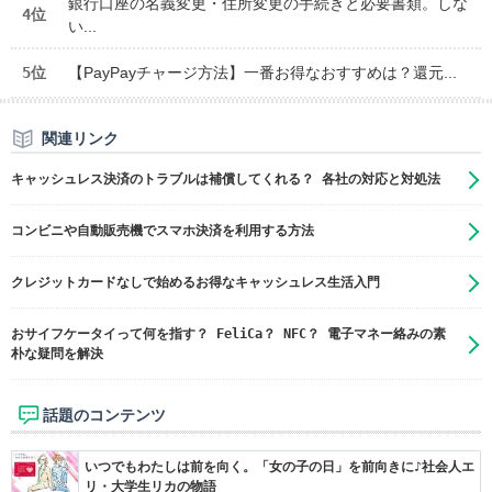
銀行口座の名義変更・住所変更の手続きと必要書類。しな
4位
い...
5位
【PayPayチャージ方法】一番お得なおすすめは？還元...
関連リンク
キャッシュレス決済のトラブルは補償してくれる？ 各社の対応と対処法
コンビニや自動販売機でスマホ決済を利用する方法
クレジットカードなしで始めるお得なキャッシュレス生活入門
おサイフケータイって何を指す？ FeliCa？ NFC？ 電子マネー絡みの素
朴な疑問を解決
話題のコンテンツ
いつでもわたしは前を向く。「女の子の日」を前向きに♪社会人エ
リ・大学生リカの物語