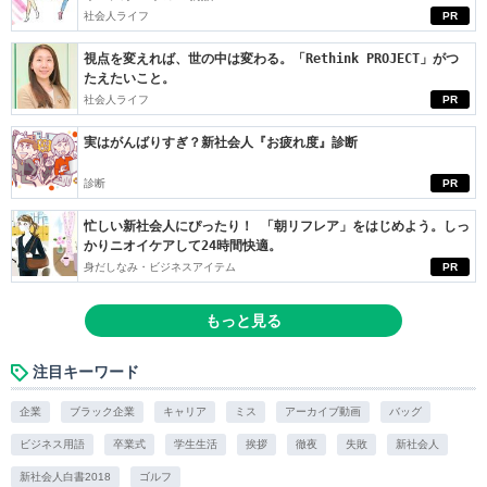
社会人ライフ
PR
視点を変えれば、世の中は変わる。「Rethink PROJECT」がつ
たえたいこと。
社会人ライフ
PR
実はがんばりすぎ？新社会人『お疲れ度』診断
診断
PR
忙しい新社会人にぴったり！ 「朝リフレア」をはじめよう。しっ
かりニオイケアして24時間快適。
身だしなみ・ビジネスアイテム
PR
もっと見る
注目キーワード
企業
ブラック企業
キャリア
ミス
アーカイブ動画
バッグ
ビジネス用語
卒業式
学生生活
挨拶
徹夜
失敗
新社会人
新社会人白書2018
ゴルフ