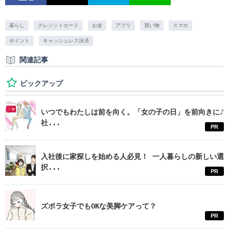
暮らし
クレジットカード
お金
アプリ
買い物
スマホ
ポイント
キャッシュレス決済
関連記事
ピックアップ
いつでもわたしは前を向く。「女の子の日」を前向きに♪
社...
PR
入社後に家探しを始める人必見！ 一人暮らしの新しい選
択...
PR
ズボラ女子でもOKな美脚ケアって？
PR