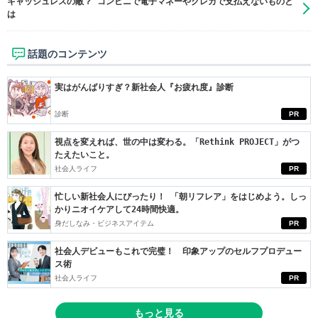
キャッシュレスの敵？ コンビニで電子マネーやクレカで支払えないものと
は
話題のコンテンツ
実はがんばりすぎ？新社会人『お疲れ度』診断
診断
PR
視点を変えれば、世の中は変わる。「Rethink PROJECT」がつ
たえたいこと。
社会人ライフ
PR
忙しい新社会人にぴったり！ 「朝リフレア」をはじめよう。しっ
かりニオイケアして24時間快適。
身だしなみ・ビジネスアイテム
PR
社会人デビューもこれで完璧！ 印象アップのセルフプロデュー
ス術
社会人ライフ
PR
もっと見る