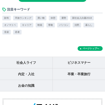
注目キーワード
財布
卒旅ランキング
買い物
休憩
運勢
新社会人白書2018
オノマトペ
キャリア
映画
尊敬
パソコン
沈黙
暮らし
音楽
若者
ページトップへ
社会人ライフ
ビジネスマナー
内定・入社
卒業・卒業旅行
お金の知識