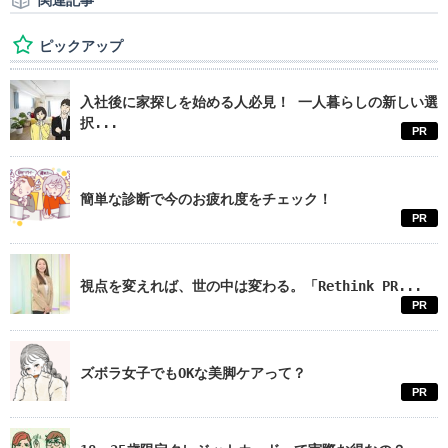
関連記事
ピックアップ
入社後に家探しを始める人必見！ 一人暮らしの新しい選
択...
PR
簡単な診断で今のお疲れ度をチェック！
PR
視点を変えれば、世の中は変わる。「Rethink PR...
PR
ズボラ女子でもOKな美脚ケアって？
PR