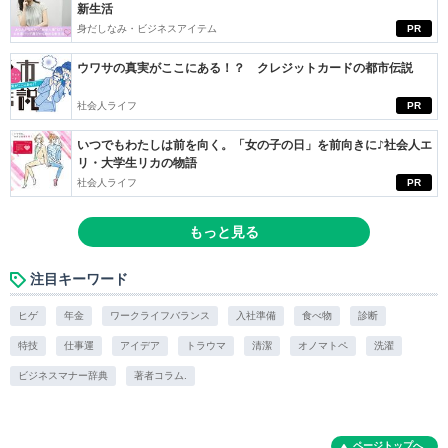
新生活
身だしなみ・ビジネスアイテム
PR
ウワサの真実がここにある！？ クレジットカードの都市伝説
社会人ライフ
PR
いつでもわたしは前を向く。「女の子の日」を前向きに♪社会人エ
リ・大学生リカの物語
社会人ライフ
PR
もっと見る
注目キーワード
ヒゲ
年金
ワークライフバランス
入社準備
食べ物
診断
特技
仕事運
アイデア
トラウマ
清潔
オノマトペ
洗濯
ビジネスマナー辞典
著者コラム.
ページトップへ