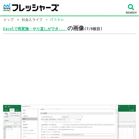
トップ
>
社会人ライフ
>
ITスキル
の画像
Excelで再変換・やり直しができ...
(7/8枚目)