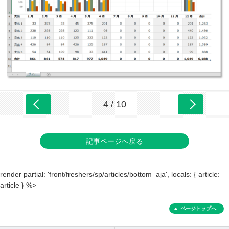
4 / 10
記事ページへ戻る
render partial: 'front/freshers/sp/articles/bottom_aja', locals: { article:
article } %>
ページトップへ