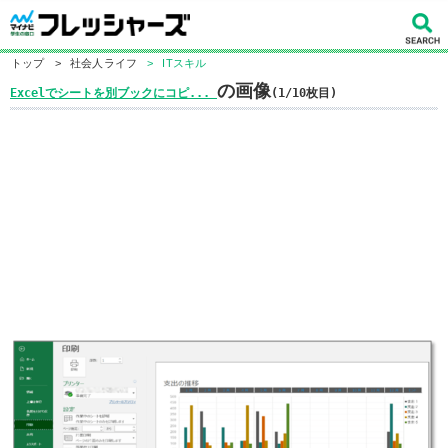
トップ
>
社会人ライフ
>
ITスキル
の画像
Excelでシートを別ブックにコピ...
(1/10枚目)