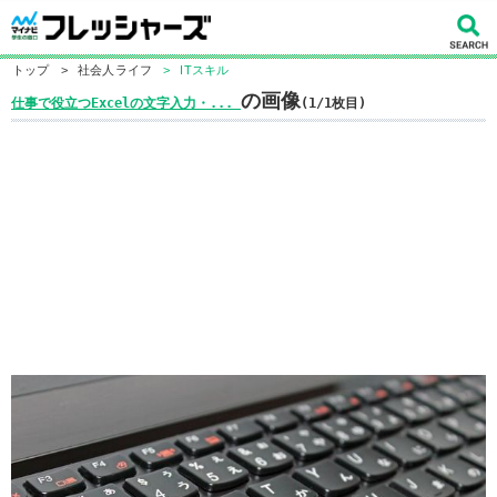
トップ
>
社会人ライフ
>
ITスキル
の画像
仕事で役立つExcelの文字入力・...
(1/1枚目)