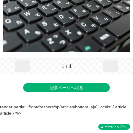
1 / 1
記事ページへ戻る
render partial: 'front/freshers/sp/articles/bottom_aja', locals: { article:
article } %>
ページトップへ