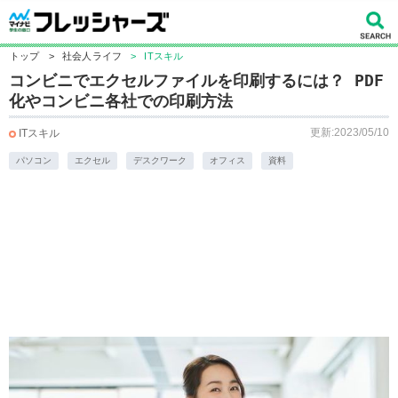
トップ
>
社会人ライフ
>
ITスキル
コンビニでエクセルファイルを印刷するには？ PDF
化やコンビニ各社での印刷方法
更新:2023/05/10
ITスキル
パソコン
エクセル
デスクワーク
オフィス
資料