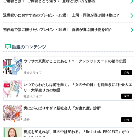
ご清聴とは？ ご静聴とどう違う？ 意味と使い方を解説
退職祝いにおすすめのプレゼント15選！ 上司・同僚が喜ぶ贈り物は？
初任給で親に贈りたいプレゼント16選！ 両親が喜ぶ贈り物を紹介
話題のコンテンツ
ウワサの真実がここにある！？ クレジットカードの都市伝説
社会人ライフ
PR
いつでもわたしは前を向く。「女の子の日」を前向きに♪社会人エ
リ・大学生リカの物語
社会人ライフ
PR
実はがんばりすぎ？新社会人『お疲れ度』診断
診断
PR
視点を変えれば、世の中は変わる。「Rethink PROJECT」がつ