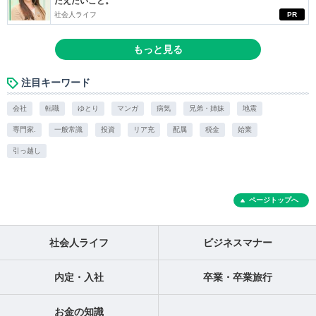
たえたいこと。
社会人ライフ
PR
もっと見る
注目キーワード
会社
転職
ゆとり
マンガ
病気
兄弟・姉妹
地震
専門家.
一般常識
投資
リア充
配属
税金
始業
引っ越し
ページトップへ
社会人ライフ
ビジネスマナー
内定・入社
卒業・卒業旅行
お金の知識