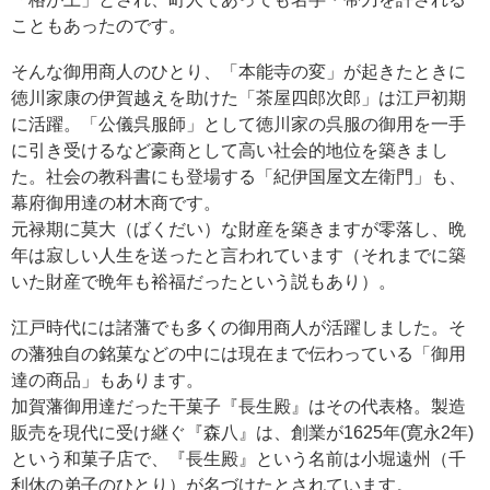
こともあったのです。
そんな御用商人のひとり、「本能寺の変」が起きたときに
徳川家康の伊賀越えを助けた「茶屋四郎次郎」は江戸初期
に活躍。「公儀呉服師」として徳川家の呉服の御用を一手
に引き受けるなど豪商として高い社会的地位を築きまし
た。社会の教科書にも登場する「紀伊国屋文左衛門」も、
幕府御用達の材木商です。
元禄期に莫大（ばくだい）な財産を築きますが零落し、晩
年は寂しい人生を送ったと言われています（それまでに築
いた財産で晩年も裕福だったという説もあり）。
江戸時代には諸藩でも多くの御用商人が活躍しました。そ
の藩独自の銘菓などの中には現在まで伝わっている「御用
達の商品」もあります。
加賀藩御用達だった干菓子『長生殿』はその代表格。製造
販売を現代に受け継ぐ『森八』は、創業が1625年(寛永2年)
という和菓子店で、『長生殿』という名前は小堀遠州（千
利休の弟子のひとり）が名づけたとされています。