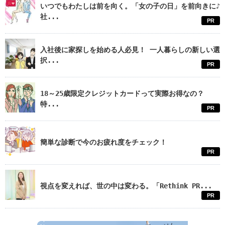
いつでもわたしは前を向く。「女の子の日」を前向きに♪
社...
PR
入社後に家探しを始める人必見！ 一人暮らしの新しい選
択...
PR
18～25歳限定クレジットカードって実際お得なの？
特...
PR
簡単な診断で今のお疲れ度をチェック！
PR
視点を変えれば、世の中は変わる。「Rethink PR...
PR