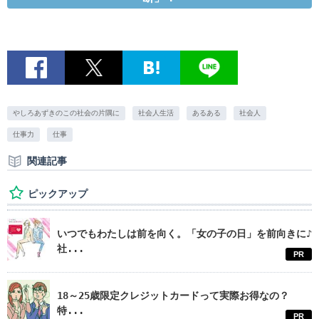
やしろあずきのこの社会の片隅に
社会人生活
あるある
社会人
仕事力
仕事
関連記事
ピックアップ
いつでもわたしは前を向く。「女の子の日」を前向きに♪
社...
PR
18～25歳限定クレジットカードって実際お得なの？
特...
PR