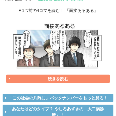
▼1つ前の4コマを読む！ 「面接あるある」
続きを読む
「この社会の片隅に」バックナンバーをもっと見る！
あなたはどのタイプ？ やしろあずきの「大二病診
断」！