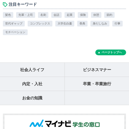
注目キーワード
髪色
先輩・上司
名刺
会話
起業
保険
休憩
節約
世代ギャップ
コンプレックス
大学生白書
香典
身だしなみ
行事
モチベーション
ページトップへ
社会人ライフ
ビジネスマナー
内定・入社
卒業・卒業旅行
お金の知識