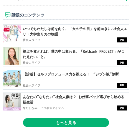
話題のコンテンツ
いつでもわたしは前を向く。「女の子の日」を前向きに♪社会人エ
リ・大学生リカの物語
社会人ライフ
PR
視点を変えれば、世の中は変わる。「Rethink PROJECT」がつ
たえたいこと。
社会人ライフ
PR
【診断】セルフプロデュース力を鍛える！ “ジブン観”診断
社会人ライフ
PR
あなたの“なりたい”社会人像は？ お仕事バッグ選びから始める
新生活
身だしなみ・ビジネスアイテム
PR
もっと見る