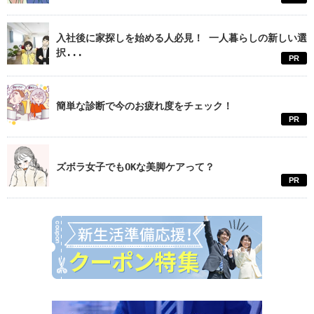
入社後に家探しを始める人必見！ 一人暮らしの新しい選
択...
PR
簡単な診断で今のお疲れ度をチェック！
PR
ズボラ女子でもOKな美脚ケアって？
PR