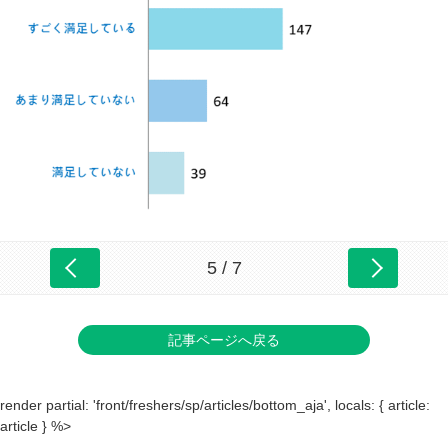
5 / 7
記事ページへ戻る
render partial: 'front/freshers/sp/articles/bottom_aja', locals: { article:
article } %>