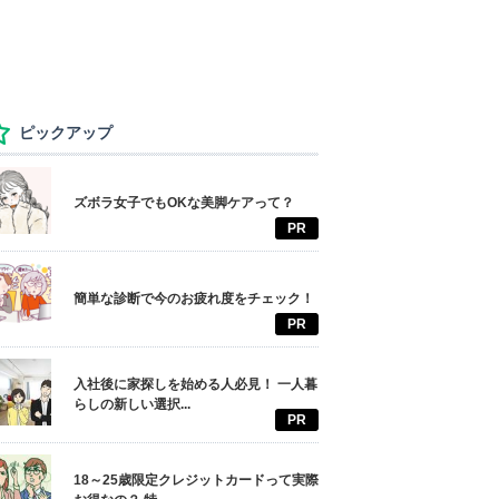
ピックアップ
ズボラ女子でもOKな美脚ケアって？
PR
簡単な診断で今のお疲れ度をチェック！
PR
入社後に家探しを始める人必見！ 一人暮
らしの新しい選択...
PR
18～25歳限定クレジットカードって実際