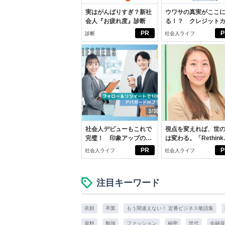
実はがんばりすぎ？新社
ウワサの真実がここ
会人『お疲れ度』診断
る！？ クレジット
ドの都市伝説
PR
P
診断
社会人ライフ
社会人デビューもこれで
視点を変えれば、世
完璧！ 印象アップのセ
は変わる。「Rethink
ルフプロデュース術
PROJECT」がつた
PR
P
社会人ライフ
社会人ライフ
いこと。
注目キーワード
依頼
卒業
もう間違えない！ 定番ビジネス敬語集
資料
勉強
ファッション
秘密
世代
金融資