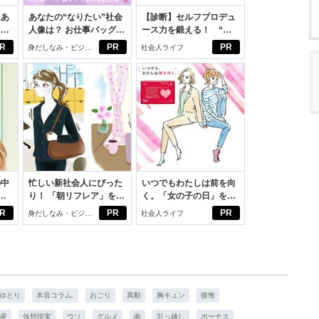
にあ
あなたの“なりたい”社会
【診断】セルフプロデュ
カー
人像は？ お仕事バッグ選
ース力を鍛える！ “ジ
びから始める新生活
ブン観”診断
R
PR
PR
身だしなみ・ビジネ
社会人ライフ
スアイテム
の中
忙しい新社会人にぴった
いつでもわたしは前を向
り！ 「朝リフレア」をは
く。「女の子の日」を前
えた
じめよう。しっかりニオ
向きに♪社会人エリ・大
R
PR
PR
身だしなみ・ビジネ
社会人ライフ
イケアして24時間快適。
学生リカの物語
スアイテム
ゆとり
本音コラム.
おごり
異動
胸キュン
後悔
産
仮想現実
ウソ
グルメ
曲
引っ越し
ボーナス