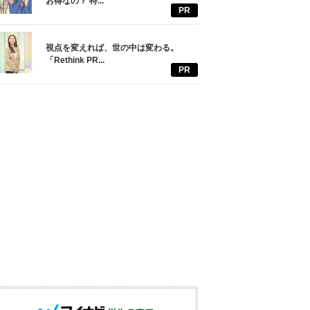
お得なの？ 特...
PR
視点を変えれば、世の中は変わる。
「Rethink PR...
PR