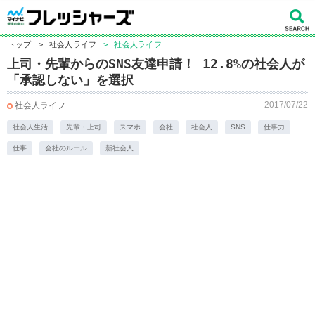
トップ
>
社会人ライフ
>
社会人ライフ
​上司・先輩からのSNS友達申請！ 12.8%の社会人が
「承認しない」を選択
2017/07/22
社会人ライフ
社会人生活
先輩・上司
スマホ
会社
社会人
SNS
仕事力
仕事
会社のルール
新社会人