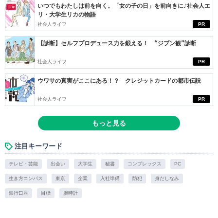
いつでもわたしは前を向く。「女の子の日」を前向きに♪社会人エ
リ・大学生リカの物語
社会人ライフ
PR
【診断】セルフプロデュース力を鍛える！ “ジブン観”診断
社会人ライフ
PR
ウワサの真実がここにある！？ クレジットカードの都市伝説
社会人ライフ
PR
もっと見る
注目キーワード
テレビ・芸能
出会い
大学生
秘書
コンプレックス
PC
生き方コンパス
東京
企業
入社準備
防犯
身だしなみ
銀行口座
目標
腕時計