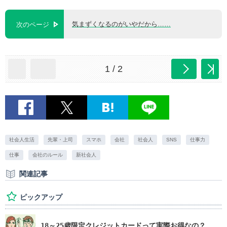
気まずくなるのがいやだから……
次のページ
1 / 2
社会人生活
先輩・上司
スマホ
会社
社会人
SNS
仕事力
仕事
会社のルール
新社会人
関連記事
ピックアップ
18～25歳限定クレジットカードって実際お得なの？