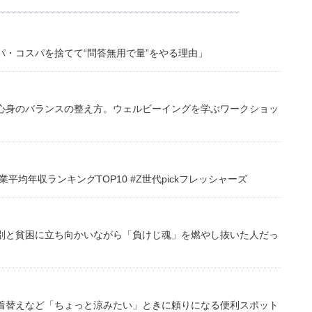
・コスパを捨てて“問答無用で量”をやる理由」
心身のバランスの整え方。ウェルビーイングを学ぶワークショッ
均年収ランキングTOP10 #Z世代pickフレッシャーズ
別と貧困に立ち向かいながら「負けじ魂」を燃やし抜いた人だっ
着替えなど「ちょっと涼みたい」ときに頼りになる便利スポット