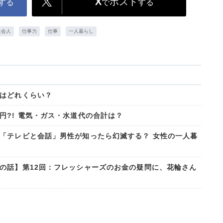
X
ポスト
する
で
する
社会人
仕事力
仕事
一人暮らし
はどれくらい？
円?! 電気・ガス・水道代の合計は？
「テレビと会話」男性が知ったら幻滅する？ 女性の一人暮
の話】第12回：フレッシャーズのお金の疑問に、花輪さん