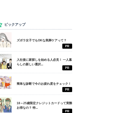
ピックアップ
ズボラ女子でもOKな美脚ケアって？
PR
入社後に家探しを始める人必見！ 一人暮
らしの新しい選択...
PR
簡単な診断で今のお疲れ度をチェック！
PR
18～25歳限定クレジットカードって実際
お得なの？ 特...
PR