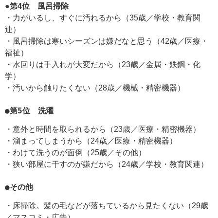
●第4位 風呂掃除
・力がいるし、すぐに汚れるから（35歳／学校・教育関
連）
・風呂掃除は寒いシーズンは嫌だなと思う（42歳／医療・
福祉）
・水回りは手入れが大変だから（23歳／金属・鉄鋼・化
学）
・汚いから触りたくない（28歳／機械・精密機器）
●第5位 洗濯
・意外と時間を取られるから（23歳／医療・精密機器）
・溜まってしまうから（24歳／医療・精密機器）
・わけて洗うのが面倒（25歳／その他）
・狭い部屋に干すのが嫌だから（24歳／学校・教育関連）
●その他
・床掃除。髪の毛などが落ちているから見たくない（29歳
／マスコミ・広告）