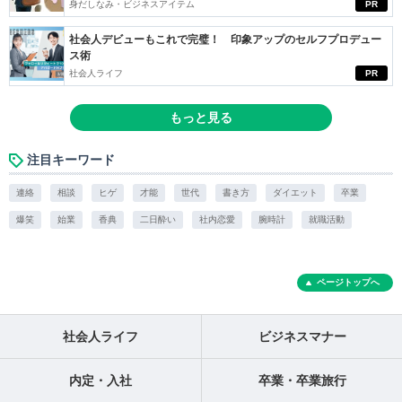
身だしなみ・ビジネスアイテム
PR
社会人デビューもこれで完璧！ 印象アップのセルフプロデュー
ス術
社会人ライフ
PR
もっと見る
注目キーワード
連絡
相談
ヒゲ
才能
世代
書き方
ダイエット
卒業
爆笑
始業
香典
二日酔い
社内恋愛
腕時計
就職活動
ページトップへ
社会人ライフ
ビジネスマナー
内定・入社
卒業・卒業旅行