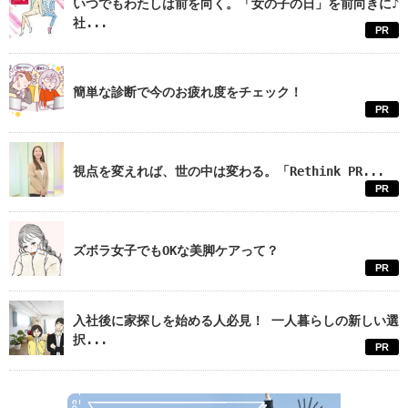
いつでもわたしは前を向く。「女の子の日」を前向きに♪
社...
PR
簡単な診断で今のお疲れ度をチェック！
PR
視点を変えれば、世の中は変わる。「Rethink PR...
PR
ズボラ女子でもOKな美脚ケアって？
PR
入社後に家探しを始める人必見！ 一人暮らしの新しい選
択...
PR