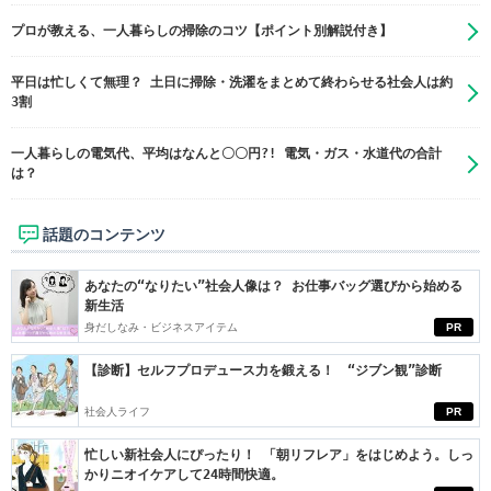
プロが教える、一人暮らしの掃除のコツ【ポイント別解説付き】
平日は忙しくて無理？ 土日に掃除・洗濯をまとめて終わらせる社会人は約
3割
一人暮らしの電気代、平均はなんと〇〇円?! 電気・ガス・水道代の合計
は？
話題のコンテンツ
あなたの“なりたい”社会人像は？ お仕事バッグ選びから始める
新生活
身だしなみ・ビジネスアイテム
PR
【診断】セルフプロデュース力を鍛える！ “ジブン観”診断
社会人ライフ
PR
忙しい新社会人にぴったり！ 「朝リフレア」をはじめよう。しっ
かりニオイケアして24時間快適。