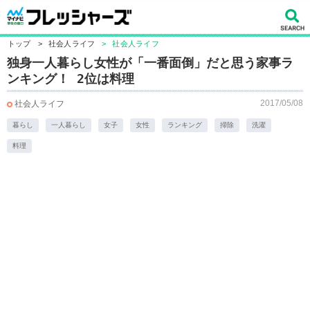
トップ
>
社会人ライフ
>
社会人ライフ
独身一人暮らし女性が「一番面倒」だと思う家事ラ
ンキング！ 2位は料理
2017/05/08
社会人ライフ
暮らし
一人暮らし
女子
女性
ランキング
掃除
洗濯
料理