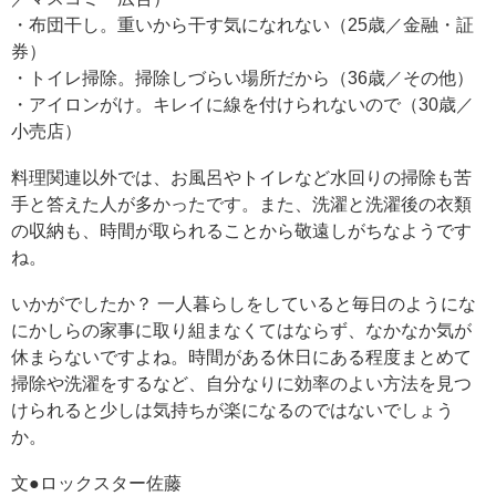
・布団干し。重いから干す気になれない（25歳／金融・証
券）
・トイレ掃除。掃除しづらい場所だから（36歳／その他）
・アイロンがけ。キレイに線を付けられないので（30歳／
小売店）
料理関連以外では、お風呂やトイレなど水回りの掃除も苦
手と答えた人が多かったです。また、洗濯と洗濯後の衣類
の収納も、時間が取られることから敬遠しがちなようです
ね。
いかがでしたか？ 一人暮らしをしていると毎日のようにな
にかしらの家事に取り組まなくてはならず、なかなか気が
休まらないですよね。時間がある休日にある程度まとめて
掃除や洗濯をするなど、自分なりに効率のよい方法を見つ
けられると少しは気持ちが楽になるのではないでしょう
か。
文●ロックスター佐藤