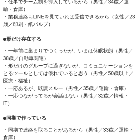
・仕事でチーム制を導入しているから（男性／34歳／運
輸・倉庫）
・業務連絡もLINEを見ていれば受信できるから（女性／23
歳／印刷・紙パルプ）
●形だけ存在する
・一年前に集まりでつくったが、いまは休眠状態（男性／
38歳／自動車関連）
・形だけのグループに過ぎないが、コミュニケーションを
とるツールとしては優れていると思う（男性／50歳以上／
医療・福祉）
・一応あるが、既読スルー（男性／35歳／運輸・倉庫）
・一応つながってるが会話はない（男性／32歳／情報・
IT）
●同期で作っている
・同期で連絡を取ることがあるから（男性／33歳／運輸・
倉庫）