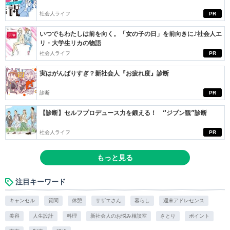
社会人ライフ
PR
いつでもわたしは前を向く。「女の子の日」を前向きに♪社会人エ
リ・大学生リカの物語
社会人ライフ
PR
実はがんばりすぎ？新社会人『お疲れ度』診断
診断
PR
【診断】セルフプロデュース力を鍛える！ “ジブン観”診断
社会人ライフ
PR
もっと見る
注目キーワード
キャンセル
質問
休憩
サザエさん
暮らし
週末アドレセンス
美容
人生設計
料理
新社会人のお悩み相談室
さとり
ポイント