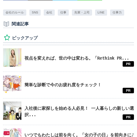
会社のルール
SNS
会社
仕事
先輩・上司
LINE
仕事力
関連記事
ピックアップ
視点を変えれば、世の中は変わる。「Rethink PR...
PR
簡単な診断で今のお疲れ度をチェック！
PR
入社後に家探しを始める人必見！ 一人暮らしの新しい選
択...
PR
いつでもわたしは前を向く。「女の子の日」を前向きに♪