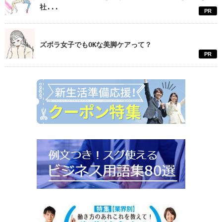
社...
PR
ズボラ女子でもOKな美脚ケアって？
PR