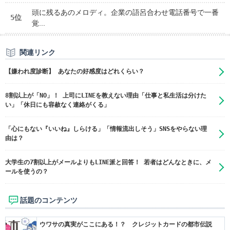
頭に残るあのメロディ。企業の語呂合わせ電話番号で一番
5位
覚...
関連リンク
【嫌われ度診断】 あなたの好感度はどれくらい？
8割以上が「NO」！ 上司にLINEを教えない理由「仕事と私生活は分けた
い」「休日にも容赦なく連絡がくる」
「心にもない『いいね』しらける」「情報流出しそう」SNSをやらない理
由は？
大学生の7割以上がメールよりもLINE派と回答！ 若者はどんなときに、メ
ールを使うの？
話題のコンテンツ
ウワサの真実がここにある！？ クレジットカードの都市伝説