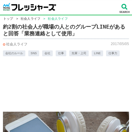
トップ
>
社会人ライフ
>
社会人ライフ
約2割の社会人が職場の人とのグループLINEがある
と回答「業務連絡として使用」
2017/05/05
社会人ライフ
会社のルール
SNS
会社
仕事
先輩・上司
LINE
仕事力