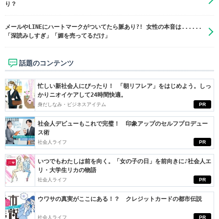
り？
メールやLINEにハートマークがついてたら脈あり?! 女性の本音は......
「深読みしすぎ」「媚を売ってるだけ」
話題のコンテンツ
忙しい新社会人にぴったり！ 「朝リフレア」をはじめよう。しっ
かりニオイケアして24時間快適。
身だしなみ・ビジネスアイテム
PR
社会人デビューもこれで完璧！ 印象アップのセルフプロデュー
ス術
社会人ライフ
PR
いつでもわたしは前を向く。「女の子の日」を前向きに♪社会人エ
リ・大学生リカの物語
社会人ライフ
PR
ウワサの真実がここにある！？ クレジットカードの都市伝説
社会人ライフ
PR