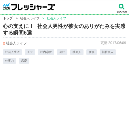
トップ
>
社会人ライフ
>
社会人ライフ
心の支えに！ 社会人男性が彼女のありがたみを実感
する瞬間6選
更新:2017/06/09
社会人ライフ
社会人生活
モテ
社内恋愛
会社
社会人
仕事
新社会人
仕事力
恋愛