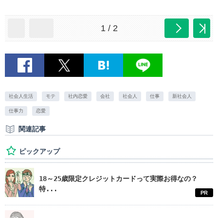
1 / 2
社会人生活
モテ
社内恋愛
会社
社会人
仕事
新社会人
仕事力
恋愛
関連記事
ピックアップ
18～25歳限定クレジットカードって実際お得なの？
特...
PR