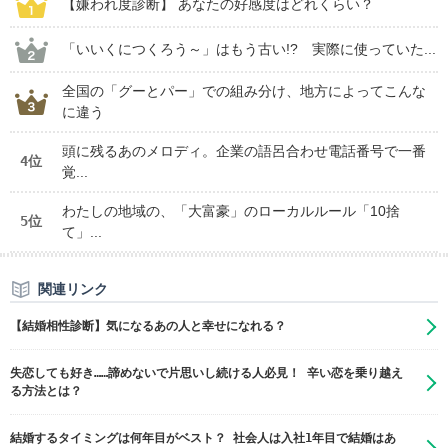
【嫌われ度診断】 あなたの好感度はどれくらい？
「いいくにつくろう～」はもう古い!? 実際に使っていた...
全国の「グーとパー」での組み分け、地方によってこんな
に違う
頭に残るあのメロディ。企業の語呂合わせ電話番号で一番
4位
覚...
わたしの地域の、「大富豪」のローカルルール「10捨
5位
て」...
関連リンク
【結婚相性診断】気になるあの人と幸せになれる？
失恋しても好き……諦めないで片思いし続ける人必見！ 辛い恋を乗り越え
る方法とは？
結婚するタイミングは何年目がベスト？ 社会人は入社1年目で結婚はあ