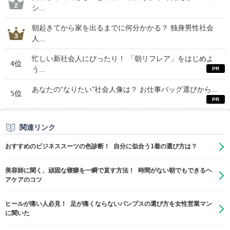
シ...
朝起きてから家を出るまでに何分かかる？ 独身男性社会
人...
忙しい新社会人にぴったり！ 「朝リフレア」をはじめよ
4位
う...
あなたの“なりたい”社会人像は？ お仕事バッグ選びから...
5位
関連リンク
おすすめのビジネススーツの色診断！ 自分に似合う1着の選び方は？
美容師に聞く、頑固な寝癖を一瞬で直す方法！ 時間がない朝でもできるヘ
アケアのコツ
ヒールが痛い人必見！ 足が痛くならないパンプスの選び方を女性営業マン
に聞いた