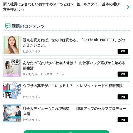
新入社員にふさわしいおすすめスーツとは？ 色、ネクタイ……基本の選び
方を押えよう
話題のコンテンツ
視点を変えれば、世の中は変わる。「Rethink PROJECT」がつ
たえたいこと。
社会人ライフ
PR
あなたの“なりたい”社会人像は？ お仕事バッグ選びから始める
新生活
身だしなみ・ビジネスアイテム
PR
ウワサの真実がここにある！？ クレジットカードの都市伝説
社会人ライフ
PR
社会人デビューもこれで完璧！ 印象アップのセルフプロデュー
ス術
社会人ライフ
PR