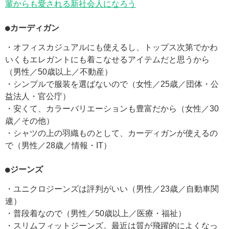
輩からも愛される新社会人になろう
●カーディガン
・オフィスカジュアルにも使えるし、トップス次第でかわ
いくもエレガントにも着こなせるアイテムだと思うから
（男性／50歳以上／不動産）
・シンプルで服装を選ばないので（女性／25歳／団体・公
益法人・官公庁）
・安くて、カラーバリエーションも豊富だから（女性／30
歳／その他）
・シャツの上の羽織ものとして、カーディガンが使えるの
で（男性／28歳／情報・IT）
●ジーンズ
・ユニクロジーンズは評判がいい（男性／23歳／自動車関
連）
・普段着なので（男性／50歳以上／医療・福祉）
・スリムフィットジーンズ。最近は質が飛躍的によくなっ