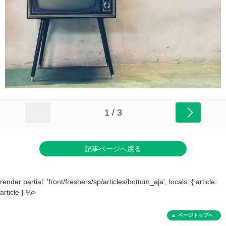
1 / 3
記事ページへ戻る
render partial: 'front/freshers/sp/articles/bottom_aja', locals: { article:
article } %>
ページトップへ