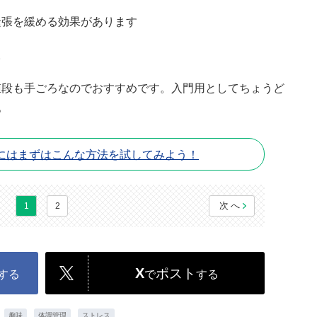
緊張を緩める効果があります
。
段も手ごろなのでおすすめです。入門用としてちょうど
。
にはまずはこんな方法を試してみよう！
次へ
1
2
X
ポスト
する
で
する
趣味
体調管理
ストレス