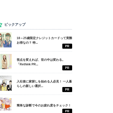
ピックアップ
18～25歳限定クレジットカードって実際
お得なの？ 特...
PR
視点を変えれば、世の中は変わる。
「Rethink PR...
PR
入社後に家探しを始める人必見！ 一人暮
らしの新しい選択...
PR
簡単な診断で今のお疲れ度をチェック！
PR