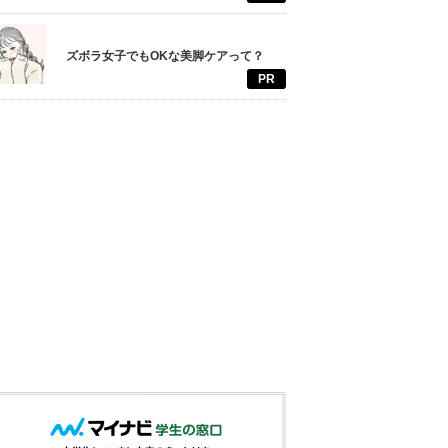
ズボラ女子でもOKな美脚ケアって？
PR