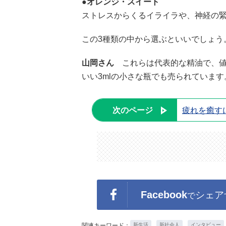
●オレンジ・スイート
ストレスからくるイライラや、神経の
この3種類の中から選ぶといいでしょう
山岡さん
これらは代表的な精油で、値
いい3mlの小さな瓶でも売られています
次のページ
疲れを癒す
Facebook
シェア
で
関連キーワード：
新生活
新社会人
インタビュー