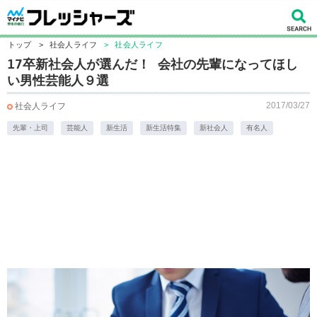
トップ
>
社会人ライフ
>
社会人ライフ
17卒新社会人が選んだ！ 会社の先輩になってほし
い男性芸能人９選
2017/03/27
社会人ライフ
先輩・上司
芸能人
新生活
新生活特集
新社会人
有名人