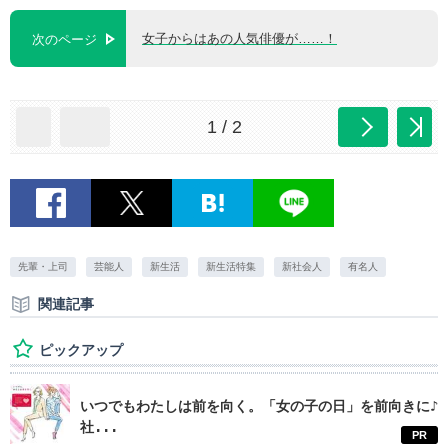
女子からはあの人気俳優が……！
次のページ
1 / 2
先輩・上司
芸能人
新生活
新生活特集
新社会人
有名人
関連記事
ピックアップ
いつでもわたしは前を向く。「女の子の日」を前向きに♪
社...
PR