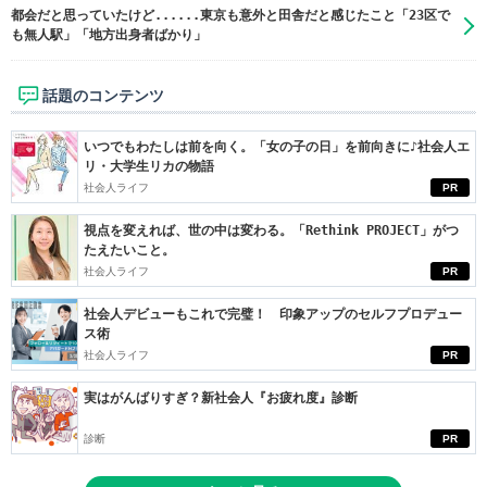
都会だと思っていたけど......東京も意外と田舎だと感じたこと「23区で
も無人駅」「地方出身者ばかり」
話題のコンテンツ
いつでもわたしは前を向く。「女の子の日」を前向きに♪社会人エ
リ・大学生リカの物語
社会人ライフ
PR
視点を変えれば、世の中は変わる。「Rethink PROJECT」がつ
たえたいこと。
社会人ライフ
PR
社会人デビューもこれで完璧！ 印象アップのセルフプロデュー
ス術
社会人ライフ
PR
実はがんばりすぎ？新社会人『お疲れ度』診断
診断
PR