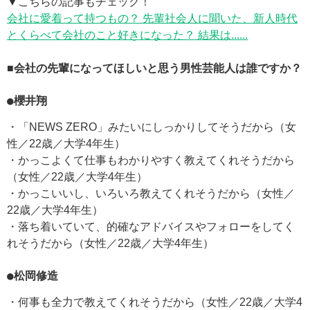
▼こちらの記事もチェック！
会社に愛着って持つもの？ 先輩社会人に聞いた、新人時代
とくらべて会社のこと好きになった？ 結果は......
■会社の先輩になってほしいと思う男性芸能人は誰ですか？
●櫻井翔
・「NEWS ZERO」みたいにしっかりしてそうだから（女
性／22歳／大学4年生）
・かっこよくて仕事もわかりやすく教えてくれそうだから
（女性／22歳／大学4年生）
・かっこいいし、いろいろ教えてくれそうだから（女性／
22歳／大学4年生）
・落ち着いていて、的確なアドバイスやフォローをしてく
れそうだから（女性／22歳／大学4年生）
●松岡修造
・何事も全力で教えてくれそうだから（女性／22歳／大学4